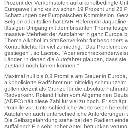
Prozent der Verkehrstoten auf alkoholbedingte Unf
Europaweit sind es zwischen 19 Prozent und 28 P
Schätzungen der Europäischen Kommission. Gera
Belgien oder Italien hat DVR-Referentin Jaqueline
lässigen Umgang mit dem brisanten Thema festgest
massive Mehrheit der Autofahrer in ganz Europa 
Thema Alkohol im Straßenverkehr für besonders wi
Kontrolldichte für viel zu niedrig. "Das Problembew
gestiegen", so Lacroix. "Aber erschreckenderweis
Länder, in denen die Autofahrer glauben, dass sie 
Zustand noch fahren können."
Maximal null bis 0,8 Promille am Steuer in Europa
alkoholisierte Radfahrer nur mitleidig schmunzeln:
gelten derzeit als Grenze für die absolute Fahruntü
Radverkehr. Roland Huhn vom Allgemeinen Deuts
(ADFC) hält diese Zahl für viel zu hoch. Er schläg
Promille vor. Unterschiedliche Werte seien berecht
Autofahren auch unterschiedliche Anforderungen st
Die Selbstgefährdung stehe bei den Radlern eindeut
Auffallend: Ein sehr hoher Anteil betrunken verun