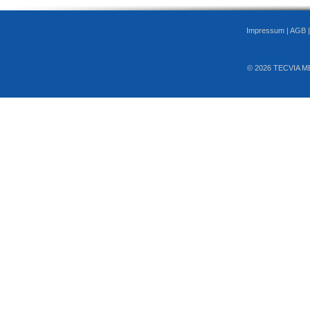
Impressum
|
AGB
© 2026 TECVIA M