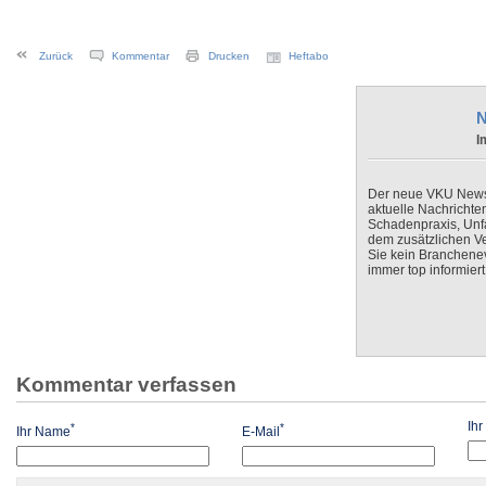
Zurück
Kommentar
Drucken
Heftabo
N
I
Der neue VKU Newsle
aktuelle Nachrichte
Schadenpraxis, Unfa
dem zusätzlichen V
Sie kein Branchenev
immer top informiert
Kommentar verfassen
Ih
*
*
Ihr Name
E-Mail