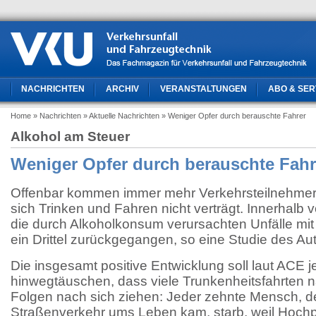
NACHRICHTEN
ARCHIV
VERANSTALTUNGEN
ABO & SER
Home
» Nachrichten
» Aktuelle Nachrichten
» Weniger Opfer durch berauschte Fahrer
Alkohol am Steuer
Weniger Opfer durch berauschte Fahr
Offenbar kommen immer mehr Verkehrsteilnehmer 
sich Trinken und Fahren nicht verträgt. Innerhalb
die durch Alkoholkonsum verursachten Unfälle m
ein Drittel zurückgegangen, so eine Studie des A
Die insgesamt positive Entwicklung soll laut ACE 
hinwegtäuschen, dass viele Trunkenheitsfahrten na
Folgen nach sich ziehen: Jeder zehnte Mensch, d
Straßenverkehr ums Leben kam, starb, weil Hochp