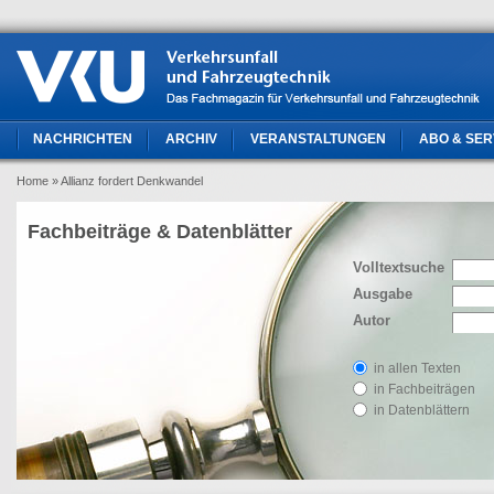
NACHRICHTEN
ARCHIV
VERANSTALTUNGEN
ABO & SER
Home
» Allianz fordert Denkwandel
Fachbeiträge & Datenblätter
Volltextsuche
Ausgabe
Autor
in allen Texten
in Fachbeiträgen
in Datenblättern