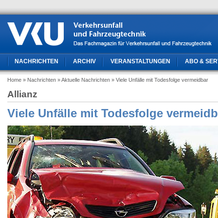
NACHRICHTEN
ARCHIV
VERANSTALTUNGEN
ABO & SER
Home
» Nachrichten
» Aktuelle Nachrichten
» Viele Unfälle mit Todesfolge vermeidbar
Allianz
Viele Unfälle mit Todesfolge vermeidb