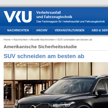
NACHRICHTEN
ARCHIV
VERANSTALTUNGEN
ABO & SER
Home
» Nachrichten
» Aktuelle Nachrichten
» SUV schneiden am besten ab
Amerikanische Sicherheitsstudie
SUV schneiden am besten ab