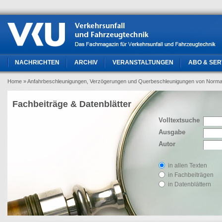
NACHRICHTEN
ARCHIV
VERANSTALTUNGEN
ABO & SER
Home
» Anfahrbeschleunigungen, Verzögerungen und Querbeschleunigungen von Normalf
Fachbeiträge & Datenblätter
Volltextsuche
Ausgabe
Autor
in allen Texten
in Fachbeiträgen
in Datenblättern