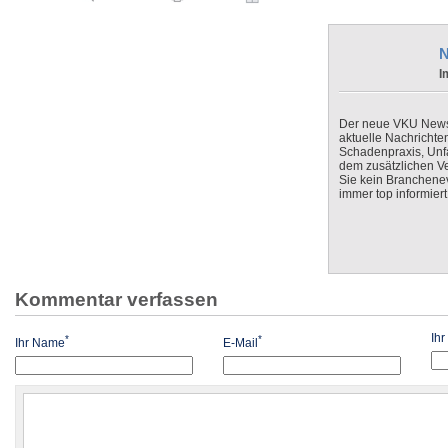
N
I
Der neue VKU Newsle
aktuelle Nachrichte
Schadenpraxis, Unfa
dem zusätzlichen V
Sie kein Branchenev
immer top informiert
Kommentar verfassen
Ih
*
*
Ihr Name
E-Mail