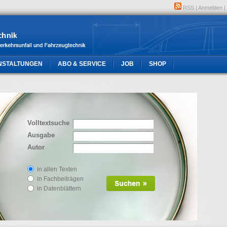
RSS
|
Anmelden
|
NSTALTUNGEN
ABO & SERVICE
JOB
SHOP
Volltextsuche
Ausgabe
Autor
in allen Texten
in Fachbeiträgen
in Datenblättern