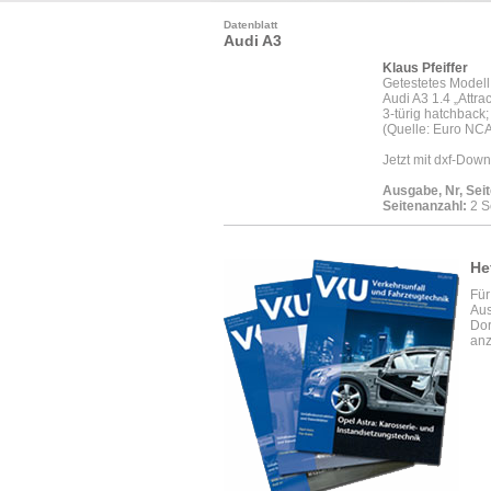
Datenblatt
Audi A3
Klaus Pfeiffer
Getestetes Modell
Audi A3 1.4 „Attra
3-türig hatchback;
(Quelle: Euro NC
Jetzt mit dxf-Down
Ausgabe, Nr, Seit
Seitenanzahl:
2 S
He
Für
Aus
Dor
anz