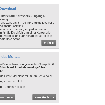
Download
riterien für Karosserie-Eingangs-
ssung
lianz Zentrum für Technik und die Deutsche
sion für Lack und
erieinstandsetzung empfehlen neue
en für die Durchführung einer Karosserie-
gs-Vermessung zur Schadendiagnose in
paraturwerkstatt.
mehr »
e des Monats
 in Deutschland ein generelles Tempolimit
0 km/h auf Autobahnen eingeführt
n?
 das wäre viel sicherer im Straßenverkehr.
n, auf keinen Fall.
 bin unentschlossen.
timmen »
zum Archiv »