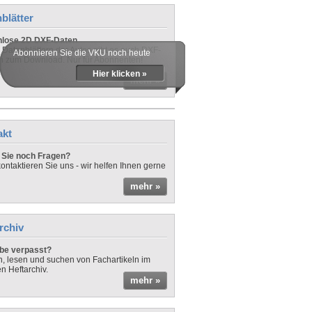
blätter
nlose 2D DXF-Daten
 Datenblättern der Autos gibt es auch DXF-
Abonnieren Sie die VKU noch heute
n zum Download. Nur für Abonnenten!
Hier klicken »
mehr »
akt
Sie noch Fragen?
ontaktieren Sie uns - wir helfen Ihnen gerne
mehr »
rchiv
be verpasst?
rn, lesen und suchen von Fachartikeln im
en Heftarchiv.
mehr »