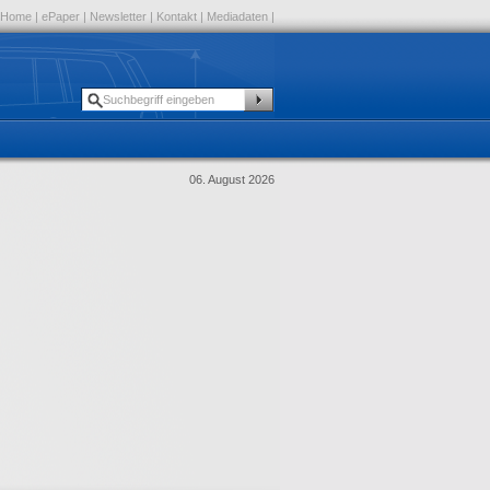
Home
|
ePaper
|
Newsletter
|
Kontakt
|
Mediadaten
|
06. August 2026