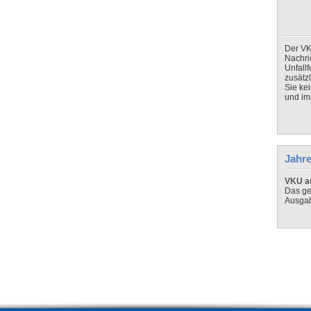
Der VK
Nachri
Unfall
zusätz
Sie ke
und imm
Jahre
VKU au
Das ge
Ausga