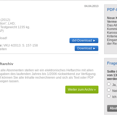
04.04.2013
PDF-
Neue K
 (2012):
Verme
ction“, LHD;
Das Al
 Testgewicht 1235 kg.
Kommis
AP)
Kaross
Kriteri
load!
Eingan
dxf-Download ►
der Re
e:
VKU 4/2013. S. 157-158
Download ►
eiten
Frag
ftarchiv
 alle Abonnenten stellen wir ein elektronisches Heftarchiv mit allen
Sollte
gaben des laufenden Jahres bis 1/2006 rückwirkend zur Verfügung.
von 13
t können Sie alle Inhalte recherchieren und sich als Text oder PDF
werde
eigen lassen.
Ja,
Weiter zum Archiv »
Nei
Ich
Abs