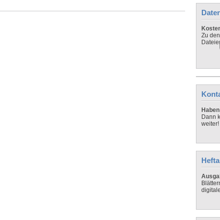
Daten
Koste
Zu den
Dateie
Kont
Haben 
Dann k
weiter!
Hefta
Ausga
Blätte
digital