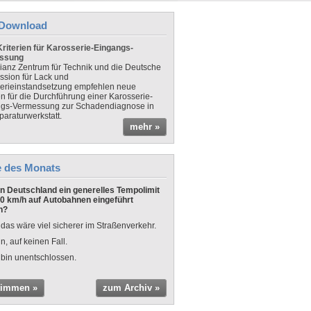
Download
riterien für Karosserie-Eingangs-
ssung
lianz Zentrum für Technik und die Deutsche
sion für Lack und
erieinstandsetzung empfehlen neue
en für die Durchführung einer Karosserie-
gs-Vermessung zur Schadendiagnose in
paraturwerkstatt.
mehr »
e des Monats
 in Deutschland ein generelles Tempolimit
0 km/h auf Autobahnen eingeführt
n?
 das wäre viel sicherer im Straßenverkehr.
n, auf keinen Fall.
 bin unentschlossen.
timmen »
zum Archiv »