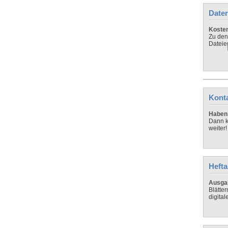
Daten
Koste
Zu den
Dateie
Kont
Haben 
Dann k
weiter!
Hefta
Ausga
Blätte
digital