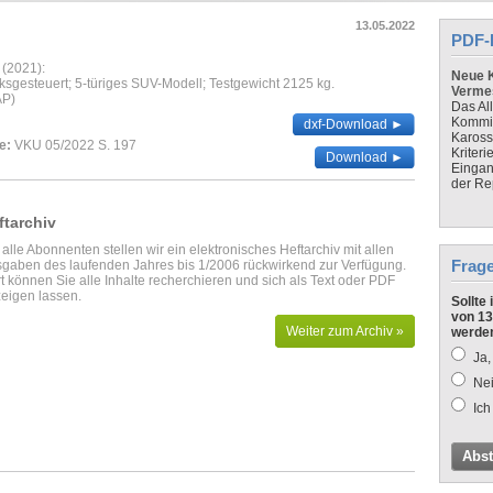
13.05.2022
PDF-
 (2021):
Neue K
nksgesteuert; 5-türiges SUV-Modell; Testgewicht 2125 kg.
Verme
AP)
Das Al
Kommis
dxf-Download ►
Kaross
e:
VKU 05/2022 S. 197
Kriteri
Download ►
Eingan
der Re
ftarchiv
 alle Abonnenten stellen wir ein elektronisches Heftarchiv mit allen
Frag
gaben des laufenden Jahres bis 1/2006 rückwirkend zur Verfügung.
t können Sie alle Inhalte recherchieren und sich als Text oder PDF
eigen lassen.
Sollte
von 13
Weiter zum Archiv »
werde
Ja,
Nei
Ich
Abs