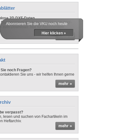
blätter
nlose 2D DXF-Daten
 Datenblättern der Autos gibt es auch DXF-
Abonnieren Sie die VKU noch heute
n zum Download. Nur für Abonnenten!
Hier klicken »
mehr »
akt
Sie noch Fragen?
ontaktieren Sie uns - wir helfen Ihnen gerne
mehr »
rchiv
be verpasst?
rn, lesen und suchen von Fachartikeln im
en Heftarchiv.
mehr »