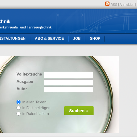
RSS
|
Anmelden
|
NSTALTUNGEN
ABO & SERVICE
JOB
SHOP
Volltextsuche
Ausgabe
Autor
in allen Texten
in Fachbeiträgen
in Datenblättern