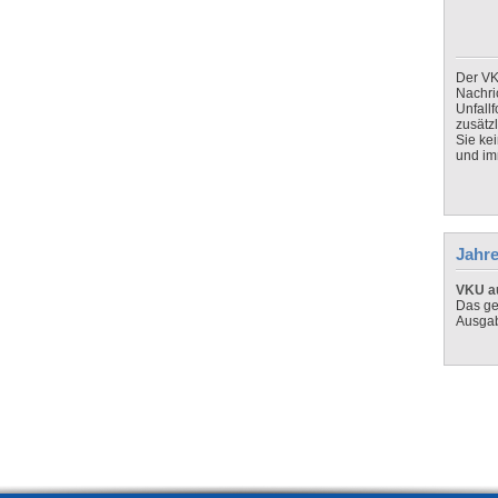
Der VK
Nachri
Unfall
zusätz
Sie ke
und imm
Jahre
VKU au
Das ge
Ausga