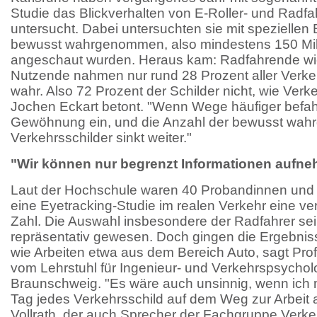
Studie das Blickverhalten von E-Roller- und Radf
untersucht. Dabei untersuchten sie mit speziellen B
bewusst wahrgenommen, also mindestens 150 Mil
angeschaut wurden. Heraus kam: Radfahrende wi
Nutzende nahmen nur rund 28 Prozent aller Verke
wahr. Also 72 Prozent der Schilder nicht, wie Ver
Jochen Eckart betont. "Wenn Wege häufiger befah
Gewöhnung ein, und die Anzahl der bewusst w
Verkehrsschilder sinkt weiter."
"Wir können nur begrenzt Informationen aufn
Laut der Hochschule waren 40 Probandinnen und
eine Eyetracking-Studie im realen Verkehr eine v
Zahl. Die Auswahl insbesondere der Radfahrer sei
repräsentativ gewesen. Doch gingen die Ergebniss
wie Arbeiten etwa aus dem Bereich Auto, sagt Prof
vom Lehrstuhl für Ingenieur- und Verkehrspsychol
Braunschweig. "Es wäre auch unsinnig, wenn ich m
Tag jedes Verkehrsschild auf dem Weg zur Arbeit 
Vollrath, der auch Sprecher der Fachgruppe Verke