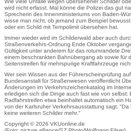
Wie viele Unfälle wegen übersehener Schilder od
wird nicht erfasst. Mal könne die Polizei das gut n
Sprecherin des Innenministeriums von Baden-Wür
wisse man nicht, ob jemand zum Beispiel bewusst 
oder ein Schild mit Tempolimit übersehen hat.
Immer wieder wird im Schilderwald aber auch durchg
Straßenverkehrs-Ordnung Ende Oktober vergange
Gültigkeit unter anderem für das rotumrandete Dr
einem beschrankten Bahnübergang ab sowie für d
Seitenstreifen für mehrspurige Kraftfahrzeuge nich
Wer sein Wissen aus der Führerscheinprüfung auffr
Bundesanstalt für Straßenwesen veröffentlicht Üb
Änderungen im Verkehrszeichenkatalog im Intern
erledigen sich die Dinge auch fast wie von selbst: 
Radfahrstreifen etwa beinhaltet automatisch ein Ha
von der Karlsruher Verkehrsausstattung sagt. "Da
keine weiteren Schilder mehr."
Copyright © 2026 VKUonline.de
(Foto: picture alliance/SZ Photo/Wolfgang Filser)