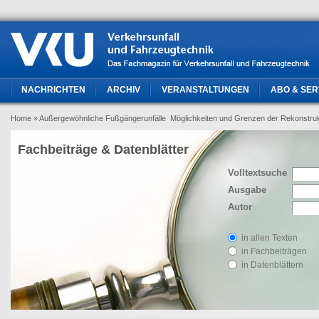
NACHRICHTEN
ARCHIV
VERANSTALTUNGEN
ABO & SER
Home
» Außergewöhnliche Fußgängerunfälle  Möglichkeiten und Grenzen der Rekonstruk
Fachbeiträge & Datenblätter
Volltextsuche
Ausgabe
Autor
in allen Texten
in Fachbeiträgen
in Datenblättern