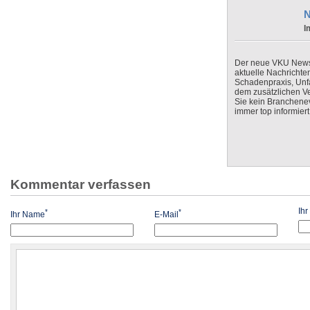
N
I
Der neue VKU Newsle
aktuelle Nachrichte
Schadenpraxis, Unfa
dem zusätzlichen V
Sie kein Branchenev
immer top informiert
Kommentar verfassen
Ih
*
*
Ihr Name
E-Mail