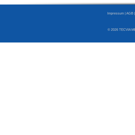
Impressum
|
AGB
© 2026 TECVIA M