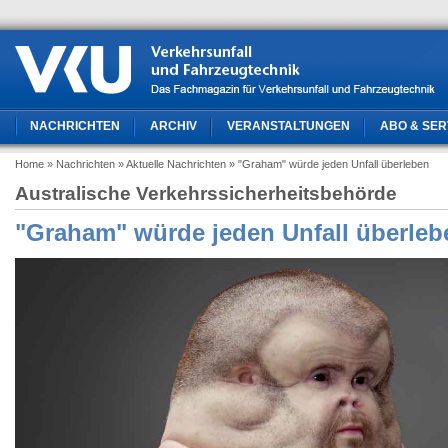
NACHRICHTEN
ARCHIV
VERANSTALTUNGEN
ABO & SER
Home
» Nachrichten
» Aktuelle Nachrichten
» "Graham" würde jeden Unfall überleben
Australische Verkehrssicherheitsbehörde
"Graham" würde jeden Unfall überleb