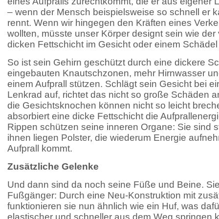
eines Aufpralls zurechtkommt, die er aus eigener 
– wenn der Mensch beispielsweise so schnell er k
rennt. Wenn wir hingegen den Kräften eines Verke
wollten, müsste unser Körper designt sein wie der
dicken Fettschicht im Gesicht oder einem Schädel
So ist sein Gehirn geschützt durch eine dickere S
eingebauten Knautschzonen, mehr Hirnwasser und
einem Aufprall stützen. Schlägt sein Gesicht bei e
Lenkrad auf, richtet das nicht so große Schäden a
die Gesichtsknochen können nicht so leicht brec
absorbiert eine dicke Fettschicht die Aufprallener
Rippen schützen seine inneren Organe: Sie sind 
ihnen liegen Polster, die wiederum Energie aufn
Aufprall kommt.
Zusätzliche Gelenke
Und dann sind da noch seine Füße und Beine. Sie
Fußgänger: Durch eine Neu-Konstruktion mit zusä
funktionieren sie nun ähnlich wie ein Huf, was dafü
elastischer und schneller aus dem Weg springen k