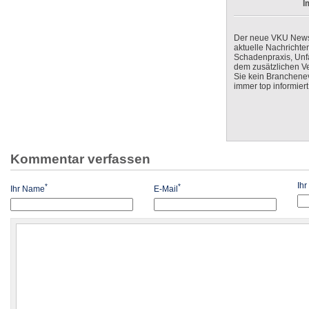
I
Der neue VKU Newsle
aktuelle Nachrichte
Schadenpraxis, Unfa
dem zusätzlichen V
Sie kein Branchenev
immer top informiert
Kommentar verfassen
Ih
*
*
Ihr Name
E-Mail