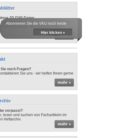
blätter
nlose 2D DXF-Daten
 Datenblättern der Autos gibt es auch DXF-
Abonnieren Sie die VKU noch heute
n zum Download. Nur für Abonnenten!
Hier klicken »
mehr »
akt
Sie noch Fragen?
ontaktieren Sie uns - wir helfen Ihnen gerne
mehr »
rchiv
be verpasst?
rn, lesen und suchen von Fachartikeln im
en Heftarchiv.
mehr »