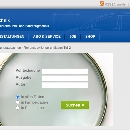
RSS
|
Anmelden
|
NSTALTUNGEN
ABO & SERVICE
JOB
SHOP
fungstatsachen - Rekonstruktionsgrundlagen Teil 2
Volltextsuche
Ausgabe
Autor
in allen Texten
in Fachbeiträgen
in Datenblättern