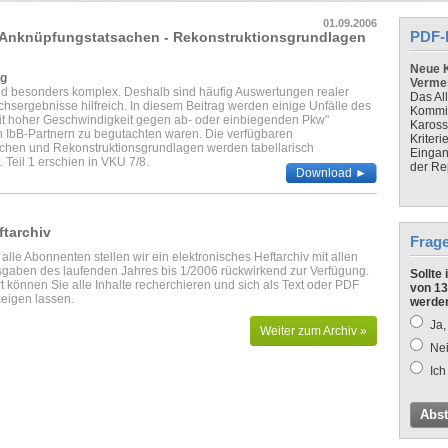
01.09.2006
PDF-
- Anknüpfungstatsachen - Rekonstruktionsgrundlagen
Neue K
rg
Verme
nd besonders komplex. Deshalb sind häufig Auswertungen realer
Das Al
chsergebnisse hilfreich. In diesem Beitrag werden einige Unfälle des
Kommis
mit hoher Geschwindigkeit gegen ab- oder einbiegenden Pkw"
Kaross
von IbB-Partnern zu begutachten waren. Die verfügbaren
Kriteri
chen und Rekonstruktionsgrundlagen werden tabellarisch
Eingan
Teil 1 erschien in VKU 7/8.
der Re
Download ►
ftarchiv
Frag
 alle Abonnenten stellen wir ein elektronisches Heftarchiv mit allen
gaben des laufenden Jahres bis 1/2006 rückwirkend zur Verfügung.
Sollte
t können Sie alle Inhalte recherchieren und sich als Text oder PDF
von 13
eigen lassen.
werde
Ja,
Weiter zum Archiv »
Nei
Ich
Abs