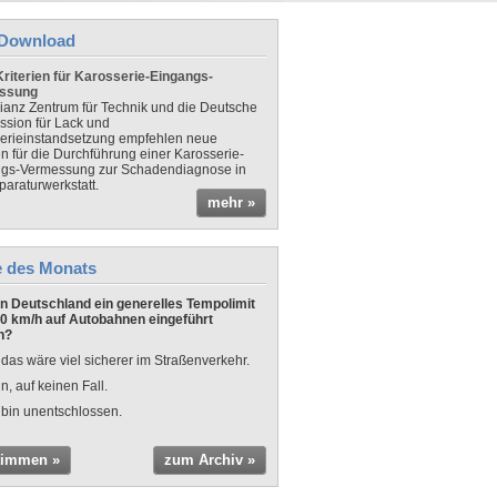
Download
riterien für Karosserie-Eingangs-
ssung
lianz Zentrum für Technik und die Deutsche
sion für Lack und
erieinstandsetzung empfehlen neue
en für die Durchführung einer Karosserie-
gs-Vermessung zur Schadendiagnose in
paraturwerkstatt.
mehr »
e des Monats
 in Deutschland ein generelles Tempolimit
0 km/h auf Autobahnen eingeführt
n?
 das wäre viel sicherer im Straßenverkehr.
n, auf keinen Fall.
 bin unentschlossen.
timmen »
zum Archiv »