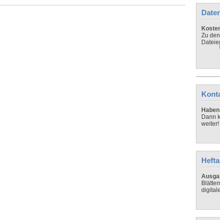
Daten
Koste
Zu den
Dateie
Kont
Haben 
Dann k
weiter!
Hefta
Ausga
Blätte
digital