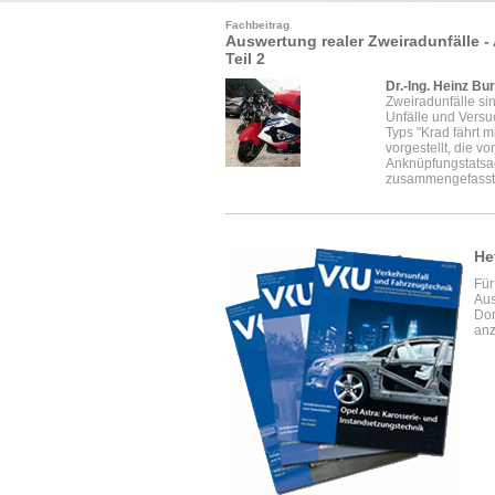
Fachbeitrag
Auswertung realer Zweiradunfälle 
Teil 2
Dr.-Ing. Heinz Bu
Zweiradunfälle si
Unfälle und Versu
Typs "Krad fährt 
vorgestellt, die 
Anknüpfungstatsa
zusammengefasst. 
He
Für
Aus
Dor
anz