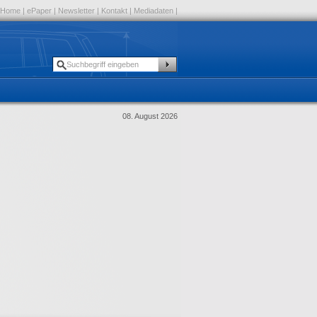
Home
|
ePaper
|
Newsletter
|
Kontakt
|
Mediadaten
|
08. August 2026