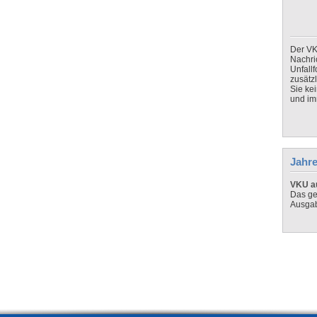
Der VK
Nachri
Unfall
zusätz
Sie ke
und imm
Jahre
VKU au
Das ge
Ausga