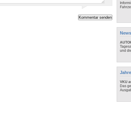
Inform
Fahrze
News
AUTOH
Tagesa
und di
Jahre
VKU au
Das ge
Ausga