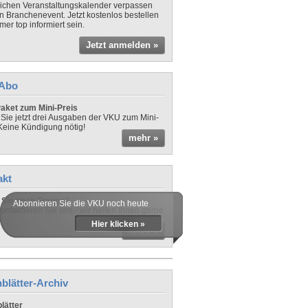
lichen Veranstaltungskalender verpassen
in Branchenevent. Jetzt kostenlos bestellen
er top informiert sein.
Jetzt anmelden »
-Abo
aket zum Mini-Preis
 Sie jetzt drei Ausgaben der VKU zum Mini-
 Keine Kündigung nötig!
mehr »
akt
Sie noch Fragen?
Abonnieren Sie die VKU noch heute
ontaktieren Sie uns - wir helfen Ihnen gerne
Hier klicken »
mehr »
blätter-Archiv
lätter