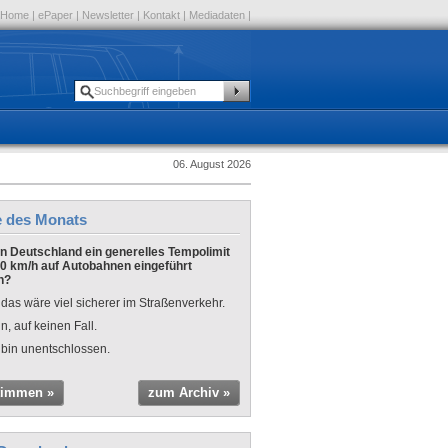
Home
|
ePaper
|
Newsletter
|
Kontakt
|
Mediadaten
|
06. August 2026
e des Monats
 in Deutschland ein generelles Tempolimit
0 km/h auf Autobahnen eingeführt
n?
 das wäre viel sicherer im Straßenverkehr.
n, auf keinen Fall.
 bin unentschlossen.
timmen »
zum Archiv »