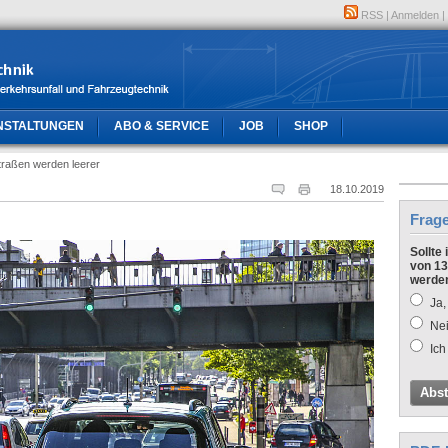
RSS
|
Anmelden
|
NSTALTUNGEN
ABO & SERVICE
JOB
SHOP
traßen werden leerer
18.10.2019
Frag
Sollte
von 13
werde
Ja,
Nei
Ich
Abs