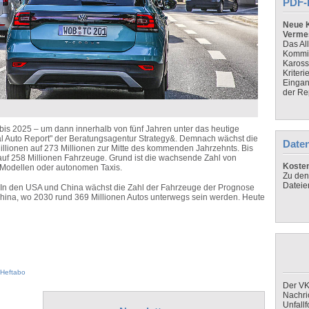
PDF-
Neue K
Verme
Das Al
Kommis
Kaross
Kriteri
Eingan
der Re
 bis 2025 – um dann innerhalb von fünf Jahren unter das heutige
ital Auto Report" der Beratungsagentur Strategy&. Demnach wächst die
Daten
illionen auf 273 Millionen zur Mitte des kommenden Jahrzehnts. Bis
uf 258 Millionen Fahrzeuge. Grund ist die wachsende Zahl von
Koste
g-Modellen oder autonomen Taxis.
Zu den
Dateie
pa. In den USA und China wächst die Zahl der Fahrzeuge der Prognose
China, wo 2030 rund 369 Millionen Autos unterwegs sein werden. Heute
Heftabo
Der VK
Nachri
Unfall