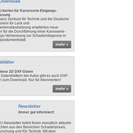
Download
riterien für Karosserie-Eingangs-
ssung
lianz Zentrum für Technik und die Deutsche
sion für Lack und
erieinstandsetzung empfehlen neue
en für die Durchführung einer Karosserie-
gs-Vermessung zur Schadendiagnose in
paraturwerkstatt.
mehr »
blätter
nlose 2D DXF-Daten
 Datenblättern der Autos gibt es auch DXF-
n zum Download. Nur für Abonnenten!
mehr »
Newsletter
Immer gut informiert!
U Newsletter liefert Ihnen monatlich aktuelle
chten aus den Bereichen Schadenpraxis,
forschung und Kfz-Technik. Mit dem