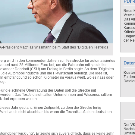
PDF-
Neue K
Verme
Das Al
Kommis
Kaross
Kriteri
Eingan
der Re
-Präsident Matthias Wissmann beim Start des "Digitalen Testfelds
g wird in den kommenden Jahren zur Teststrecke für automatisiertes
Daten
teuert rund 25 Millionen Euro bei, um die Fahrbahn mit spezieller
lexander Dobrindt (CSU) am Freitag in Berlin sagte. An dem "Digitalen
Koste
ie Automobilindustrie und die IT-Wirtschaft beteiligt. Die Idee ist,
Zu den
ahn empfängt und so schon Kilometer im Voraus weiß, wo es nass oder
Dateie
iegt.
Für die schnelle Übertragung der Daten soll die Strecke mit
 werden. Das Testfeld steht allen Unternehmen und Wissenschaftlern
ik dort erproben wollen.
ieses Jahr geplant. Einen Zeitpunkt, zu dem die Strecke fertig
. Es sei auch nicht absehbar, bis wann die Technik auf allen deutschen
Der VK
Nachri
Unfall
tomobilentwicklung". Er zeigte sich zuversichtlich, dass es keine zehn