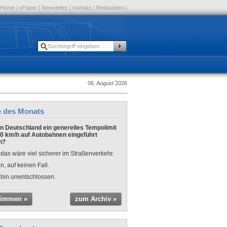
Home
|
ePaper
|
Newsletter
|
Kontakt
|
Mediadaten
|
06. August 2026
e des Monats
 in Deutschland ein generelles Tempolimit
0 km/h auf Autobahnen eingeführt
n?
 das wäre viel sicherer im Straßenverkehr.
n, auf keinen Fall.
 bin unentschlossen.
timmen »
zum Archiv »