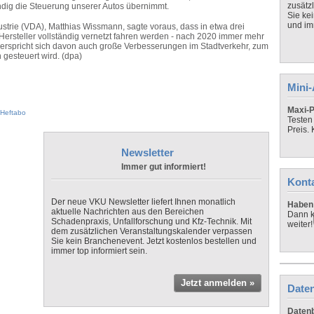
zusätz
ndig die Steuerung unserer Autos übernimmt.
Sie ke
und imm
strie (VDA), Matthias Wissmann, sagte voraus, dass in etwa drei
Hersteller vollständig vernetzt fahren werden - nach 2020 immer mehr
 verspricht sich davon auch große Verbesserungen im Stadtverkehr, zum
gesteuert wird. (dpa)
Mini
Maxi-P
Heftabo
Testen
Preis.
Newsletter
Immer gut informiert!
Kont
Der neue VKU Newsletter liefert Ihnen monatlich
Haben 
aktuelle Nachrichten aus den Bereichen
Dann k
Schadenpraxis, Unfallforschung und Kfz-Technik. Mit
weiter!
dem zusätzlichen Veranstaltungskalender verpassen
Sie kein Branchenevent. Jetzt kostenlos bestellen und
immer top informiert sein.
Jetzt anmelden »
Daten
Datenb