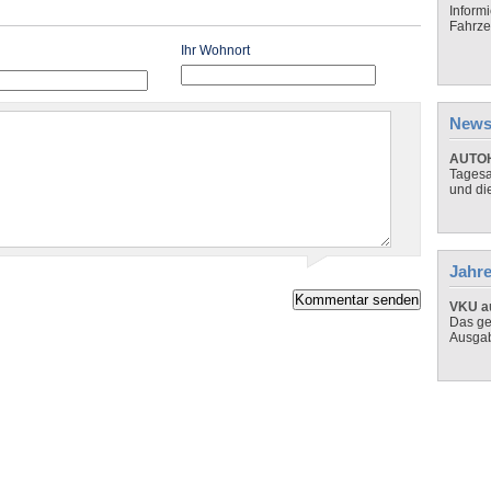
Inform
Fahrze
Ihr Wohnort
News
AUTOH
Tagesa
und di
Jahre
VKU au
Das ge
Ausga