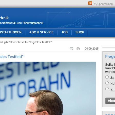
RSS
|
Anmelden
|
NSTALTUNGEN
ABO & SERVICE
JOB
SHOP
ndt gibt Startschuss für "Digitales Testfeld"
04.09.2015
Frag
ales Testfeld"
Sollte
von 13
werde
Ja,
Nei
Ich
Abs