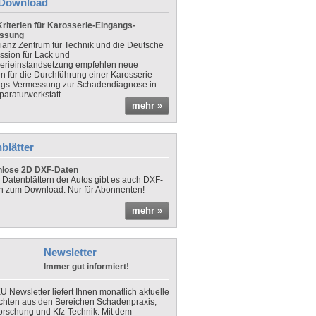
Download
riterien für Karosserie-Eingangs-
ssung
lianz Zentrum für Technik und die Deutsche
sion für Lack und
erieinstandsetzung empfehlen neue
en für die Durchführung einer Karosserie-
gs-Vermessung zur Schadendiagnose in
paraturwerkstatt.
mehr »
blätter
nlose 2D DXF-Daten
 Datenblättern der Autos gibt es auch DXF-
n zum Download. Nur für Abonnenten!
mehr »
Newsletter
Immer gut informiert!
U Newsletter liefert Ihnen monatlich aktuelle
chten aus den Bereichen Schadenpraxis,
forschung und Kfz-Technik. Mit dem