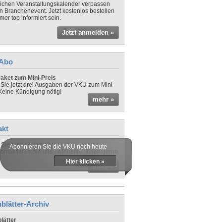
lichen Veranstaltungskalender verpassen
in Branchenevent. Jetzt kostenlos bestellen
er top informiert sein.
Jetzt anmelden »
-Abo
aket zum Mini-Preis
 Sie jetzt drei Ausgaben der VKU zum Mini-
 Keine Kündigung nötig!
mehr »
akt
Sie noch Fragen?
Abonnieren Sie die VKU noch heute
ontaktieren Sie uns - wir helfen Ihnen gerne
Hier klicken »
mehr »
blätter-Archiv
lätter