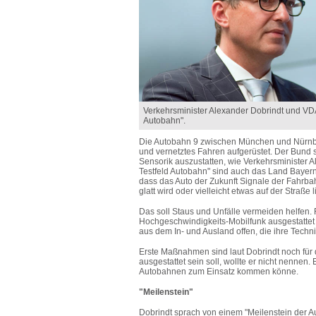
Verkehrsminister Alexander Dobrindt und VDA
Autobahn".
Die Autobahn 9 zwischen München und Nürnber
und vernetztes Fahren aufgerüstet. Der Bund s
Sensorik auszustatten, wie Verkehrsminister A
Testfeld Autobahn" sind auch das Land Bayern, d
dass das Auto der Zukunft Signale der Fahrb
glatt wird oder vielleicht etwas auf der Straße l
Das soll Staus und Unfälle vermeiden helfen. 
Hochgeschwindigkeits-Mobilfunk ausgestattet
aus dem In- und Ausland offen, die ihre Techn
Erste Maßnahmen sind laut Dobrindt noch für d
ausgestattet sein soll, wollte er nicht nennen
Autobahnen zum Einsatz kommen könne.
"Meilenstein"
Dobrindt sprach von einem "Meilenstein der Au