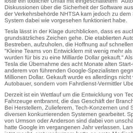
löste ein tödlicher Unfall mit eingeschaltetem "Aut
Diskussionen über die Sicherheit der Software au
der Verkehrsbehörde NHTSA kam jedoch zu dem 
System dabei wie vorgesehen funktioniert habe.
Tesla lässt in der Klage durchblicken, dass es au
grundsätzliches Zeichen gehe. Die etablierten Aut
Bestreben, aufzuholen, die Hoffnung auf schnelle
"Kleine Teams von Entwicklern mit wenig mehr al
wurden für bis zu eine Milliarde Dollar gekauft." Al
Tesla die Übernahme des acht Monate alten Start-
anderem von führenden Google-Spezialisten gegrü
Millionen Dollar. Gekauft wurde es allerdings nic
Autobauer, sondern vom Fahrdienst-Vermittler Ube
Derzeit ist ein Wettlauf um die Entwicklung von T
Fahrzeuge entbrannt, die das Geschäft der Branc
Bei Herstellern, Zulieferern, Tech-Konzernen und S
diversen konkurrierenden Systemen gearbeitet. Sp
von Urmson oder Anderson sind dabei von unsch
hatte Google im vergangenen Jahr verlassen. Lang