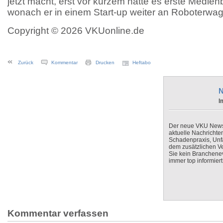
jetzt macht, erst vor kurzem hatte es erste Medie
wonach er in einem Start-up weiter an Roboterwag
Copyright © 2026 VKUonline.de
Zurück
Kommentar
Drucken
Heftabo
N
I
Der neue VKU Newsle
aktuelle Nachrichte
Schadenpraxis, Unfa
dem zusätzlichen V
Sie kein Branchenev
immer top informiert
Kommentar verfassen