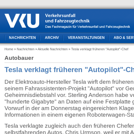
NACHRICHTEN
ARCHIV
VERANSTALTUNGEN
ABO & SER
Home
» Nachrichten
» Aktuelle Nachrichten
» Tesla verklagt früheren "Autopilot"-Chef
Autobauer
Tesla verklagt früheren "Autopilot"-C
Der Elektroauto-Hersteller Tesla wirft dem frühere
seinem Fahrassistenten-Projekt "Autopilot" vor Ger
Geheimnisdiebstahl vor. Sterling Anderson habe 
"hunderte Gigabyte" an Daten auf eine Festplatte g
Vorwurf in der am Donnerstag eingereichten Klage.
Informationen in einem eigenen Roboterwagen-Sta
Tesla verklagte zugleich auch den früheren Chefe
selbstfahrenden Autos, Chris Urmson, weil er mit 