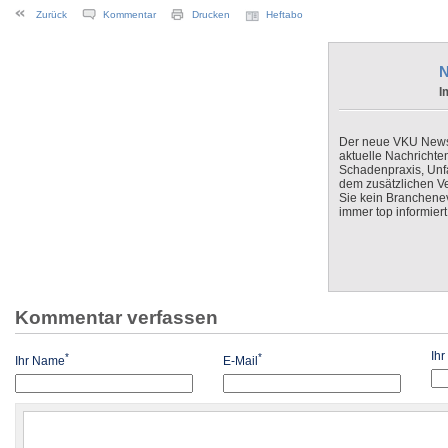
Zurück
Kommentar
Drucken
Heftabo
N
I
Der neue VKU Newsle
aktuelle Nachrichte
Schadenpraxis, Unfa
dem zusätzlichen V
Sie kein Branchenev
immer top informiert
Kommentar verfassen
Ih
*
*
Ihr Name
E-Mail