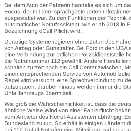
Bei dem Auto der Fahrerin handelte es sich um d
Focus, der mit dem sprachgesteuerten Infotainm
ausgestattet war. Zu den Funktionen der Technik z
automatischer Notrufassistent, wie er ab 2018 in 
Bezeichnung eCall Pflicht wird.
Derartige Systeme regieren ohne Zutun des Fahre
von Airbag oder Gurtstraffer. Bei Ford in den USA s
eine Verbindung zur örtlichen Polizeidienststelle h
die Notrufnummer 112 gewählt. Andere Hersteller 
schalten zurzeit noch ein Call Center zwischen, M
einen entsprechenden Service von Automobilzulief
Regel wird versucht, eine Sprechverbindung zu 
aufzubauen, darüber hinaus werden immer die St
Unfallfahrzeugs übermittelt.
Wie groß die Wahrscheinlichkeit ist, dass die deut
ähnliche Weise Wind von einer Fahrerflucht bekäme
vom Anbieter des Notruf-Assistenten abhängig. Es
Bundesland zu tun. So erhält in einigen Ländern d
bei 112-Unfall-Notrufen eine Mitteilung und rückt a