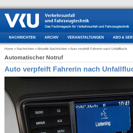
NACHRICHTEN
ARCHIV
VERANSTALTUNGEN
ABO & SER
Home
» Nachrichten
» Aktuelle Nachrichten
» Auto verpfeift Fahrerin nach Unfallflucht
Automatischer Notruf
Auto verpfeift Fahrerin nach Unfallflu