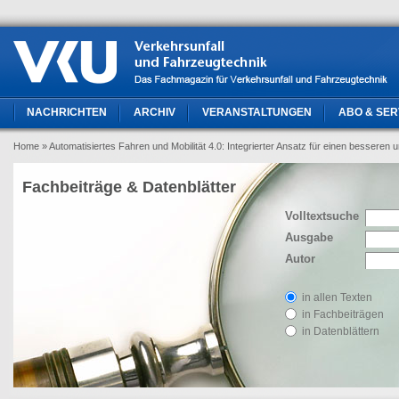
NACHRICHTEN
ARCHIV
VERANSTALTUNGEN
ABO & SER
Home
» Automatisiertes Fahren und Mobilität 4.0: Integrierter Ansatz für einen besseren
Fachbeiträge & Datenblätter
Volltextsuche
Ausgabe
Autor
in allen Texten
in Fachbeiträgen
in Datenblättern