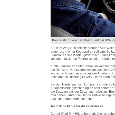
Kooperation zwischen Bosch und der VW-Toc
Auf dem Weg zum selbstfahrenden Auto wolle
angehen. In einer Kooperation soll eine Softwa
Funktionen "massentauglich" macht. Dies kön
vollautomatisierten Fahren schaffen, kündigte
"Erste Funktionen sollen schon im kommenden 
am Dienstag. Vorerst geht es um das Level-2-
wobei der Computer etwa auf der Autobahn fü
Zeitpläne" in Richtung Level 4 - dann kann d
Bei den Niedersachsen kümmert sich die Soft
Automatisierungstechnologien öfter selbst herz
die Systeme aus der Zusammenarbeit mit Bosc
"bei denen Fahrer die Hände zeitweise expliz
auch für andere Anbieter öffnen.
Technik nicht nur für die Oberklasse
Cariad-Chef Dirk Hilgenberg erklärte, es gehe 