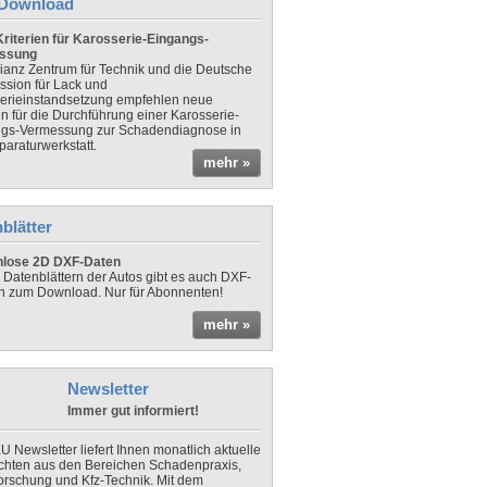
Download
riterien für Karosserie-Eingangs-
ssung
lianz Zentrum für Technik und die Deutsche
sion für Lack und
erieinstandsetzung empfehlen neue
en für die Durchführung einer Karosserie-
gs-Vermessung zur Schadendiagnose in
paraturwerkstatt.
mehr »
blätter
nlose 2D DXF-Daten
 Datenblättern der Autos gibt es auch DXF-
n zum Download. Nur für Abonnenten!
mehr »
Newsletter
Immer gut informiert!
U Newsletter liefert Ihnen monatlich aktuelle
chten aus den Bereichen Schadenpraxis,
forschung und Kfz-Technik. Mit dem