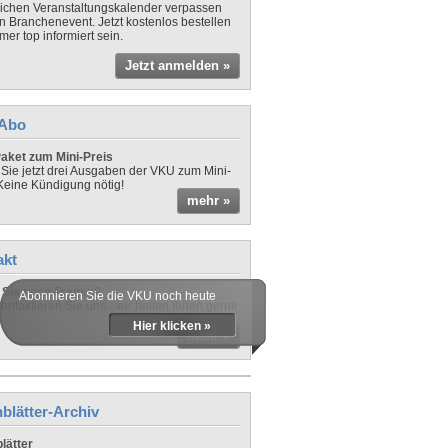
lichen Veranstaltungskalender verpassen
in Branchenevent. Jetzt kostenlos bestellen
er top informiert sein.
Jetzt anmelden »
-Abo
aket zum Mini-Preis
 Sie jetzt drei Ausgaben der VKU zum Mini-
 Keine Kündigung nötig!
mehr »
akt
Sie noch Fragen?
Abonnieren Sie die VKU noch heute
ontaktieren Sie uns - wir helfen Ihnen gerne
Hier klicken »
mehr »
blätter-Archiv
lätter