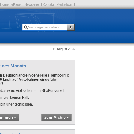
Home
|
ePaper
|
Newsletter
|
Kontakt
|
Mediadaten
|
08. August 2026
e des Monats
 in Deutschland ein generelles Tempolimit
0 km/h auf Autobahnen eingeführt
n?
 das wäre viel sicherer im Straßenverkehr.
n, auf keinen Fall.
 bin unentschlossen.
timmen »
zum Archiv »