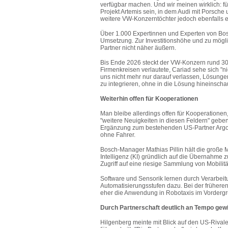
verfügbar machen. Und wir meinen wirklich: f
Projekt Artemis sein, in dem Audi mit Porsche 
weitere VW-Konzerntöchter jedoch ebenfalls
Über 1.000 Expertinnen und Experten von Bo
Umsetzung. Zur Investitionshöhe und zu mögli
Partner nicht näher äußern.
Bis Ende 2026 steckt der VW-Konzern rund 30 M
Firmenkreisen verlautete, Cariad sehe sich "n
uns nicht mehr nur darauf verlassen, Lösunge
zu integrieren, ohne in die Lösung hineinsch
Weiterhin offen für Kooperationen
Man bleibe allerdings offen für Kooperationen
"weitere Neuigkeiten in diesen Feldern" gebe
Ergänzung zum bestehenden US-Partner Argo 
ohne Fahrer.
Bosch-Manager Mathias Pillin hält die große 
Intelligenz (KI) gründlich auf die Übernahme 
Zugriff auf eine riesige Sammlung von Mobilit
Software und Sensorik lernen durch Verarbei
Automatisierungsstufen dazu. Bei der früheren
eher die Anwendung in Robotaxis im Vorderg
Durch Partnerschaft deutlich an Tempo gew
Hilgenberg meinte mit Blick auf den US-Rival