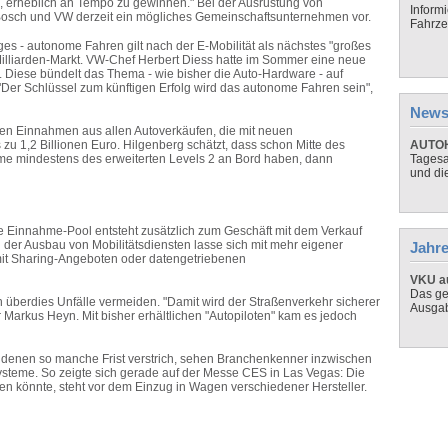
fen, erheblich an Tempo zu gewinnen." Bei der Ausrüstung von
Inform
en Bosch und VW derzeit ein mögliches Gemeinschaftsunternehmen vor.
Fahrze
ges - autonome Fahren gilt nach der E-Mobilität als nächstes "großes
-Milliarden-Markt. VW-Chef Herbert Diess hatte im Sommer eine neue
. Diese bündelt das Thema - wie bisher die Auto-Hardware - auf
Der Schlüssel zum künftigen Erfolg wird das autonome Fahren sein",
News
ten Einnahmen aus allen Autoverkäufen, die mit neuen
u 1,2 Billionen Euro. Hilgenberg schätzt, dass schon Mitte des
AUTOH
me mindestens des erweiterten Levels 2 an Bord haben, dann
Tagesa
und di
ue Einnahme-Pool entsteht zusätzlich zum Geschäft mit dem Verkauf
 der Ausbau von Mobilitätsdiensten lasse sich mit mehr eigener
Jahre
mit Sharing-Angeboten oder datengetriebenen
VKU au
Das ge
n überdies Unfälle vermeiden. "Damit wird der Straßenverkehr sicherer
Ausga
 Markus Heyn. Mit bisher erhältlichen "Autopiloten" kam es jedoch
denen so manche Frist verstrich, sehen Branchenkenner inzwischen
steme. So zeigte sich gerade auf der Messe CES in Las Vegas: Die
n könnte, steht vor dem Einzug in Wagen verschiedener Hersteller.