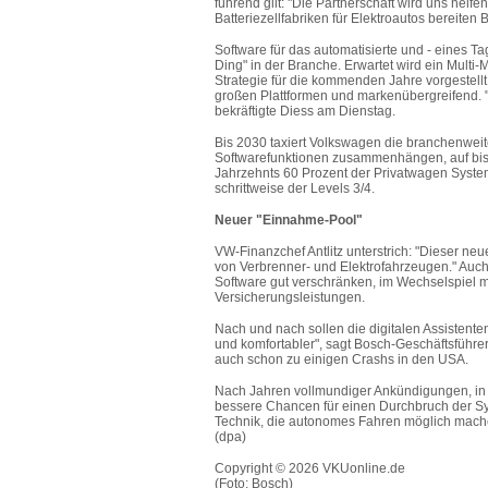
führend gilt: "Die Partnerschaft wird uns hel
Batteriezellfabriken für Elektroautos bereit
Software für das automatisierte und - eines Ta
Ding" in der Branche. Erwartet wird ein Multi
Strategie für die kommenden Jahre vorgestellt
großen Plattformen und markenübergreifend. "
bekräftigte Diess am Dienstag.
Bis 2030 taxiert Volkswagen die branchenwei
Softwarefunktionen zusammenhängen, auf bis z
Jahrzehnts 60 Prozent der Privatwagen Syste
schrittweise der Levels 3/4.
Neuer "Einnahme-Pool"
VW-Finanzchef Antlitz unterstrich: "Dieser ne
von Verbrenner- und Elektrofahrzeugen." Auch
Software gut verschränken, im Wechselspiel 
Versicherungsleistungen.
Nach und nach sollen die digitalen Assistente
und komfortabler", sagt Bosch-Geschäftsführer
auch schon zu einigen Crashs in den USA.
Nach Jahren vollmundiger Ankündigungen, in 
bessere Chancen für einen Durchbruch der Sy
Technik, die autonomes Fahren möglich mache
(dpa)
Copyright © 2026 VKUonline.de
(Foto: Bosch)