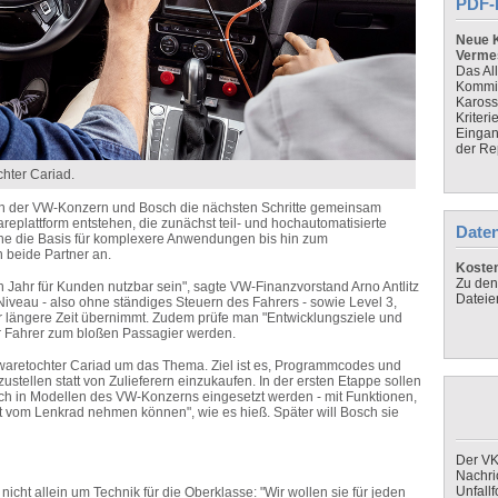
PDF-
Neue K
Verme
Das Al
Kommis
Kaross
Kriteri
Eingan
der Re
hter Cariad.
n der VW-Konzern und Bosch die nächsten Schritte gemeinsam
replattform entstehen, die zunächst teil- und hochautomatisierte
Daten
ne die Basis für komplexere Anwendungen bis hin zum
n beide Partner an.
Koste
Zu den
Jahr für Kunden nutzbar sein", sagte VW-Finanzvorstand Arno Antlitz
Dateie
Niveau - also ohne ständiges Steuern des Fahrers - sowie Level 3,
r längere Zeit übernimmt. Zudem prüfe man "Entwicklungsziele und
er Fahrer zum bloßen Passagier werden.
waretochter Cariad um das Thema. Ziel ist es, Programmcodes und
ustellen statt von Zulieferern einzukaufen. In der ersten Etappe sollen
h in Modellen des VW-Konzerns eingesetzt werden - mit Funktionen,
it vom Lenkrad nehmen können", wie es hieß. Später will Bosch sie
Der VK
Nachri
Unfall
nicht allein um Technik für die Oberklasse: "Wir wollen sie für jeden