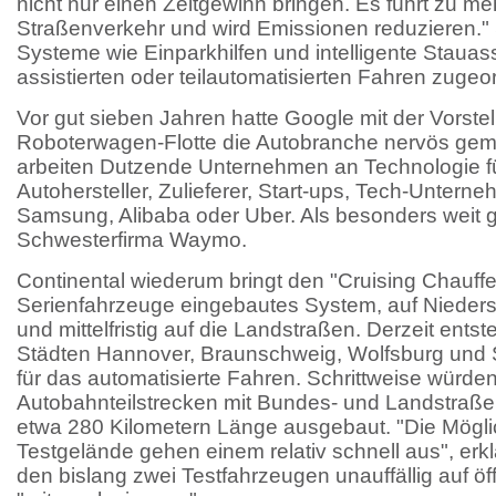
nicht nur einen Zeitgewinn bringen. Es führt zu me
Straßenverkehr und wird Emissionen reduzieren.
Systeme wie Einparkhilfen und intelligente Staua
assistierten oder teilautomatisierten Fahren zugeo
Vor gut sieben Jahren hatte Google mit der Vorstel
Roboterwagen-Flotte die Autobranche nervös gem
arbeiten Dutzende Unternehmen an Technologie f
Autohersteller, Zulieferer, Start-ups, Tech-Untern
Samsung, Alibaba oder Uber. Als besonders weit gi
Schwesterfirma Waymo.
Continental wiederum bringt den "Cruising Chauffeu
Serienfahrzeuge eingebautes System, auf Nieder
und mittelfristig auf die Landstraßen. Derzeit ents
Städten Hannover, Braunschweig, Wolfsburg und Sa
für das automatisierte Fahren. Schrittweise würden
Autobahnteilstrecken mit Bundes- und Landstraß
etwa 280 Kilometern Länge ausgebaut. "Die Mögli
Testgelände gehen einem relativ schnell aus", erklär
den bislang zwei Testfahrzeugen unauffällig auf öf