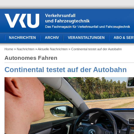
NACHRICHTEN
ARCHIV
VERANSTALTUNGEN
ABO & SER
Home
» Nachrichten
» Aktuelle Nachrichten
» Continental testet auf der Autobahn
Autonomes Fahren
Continental testet auf der Autobahn