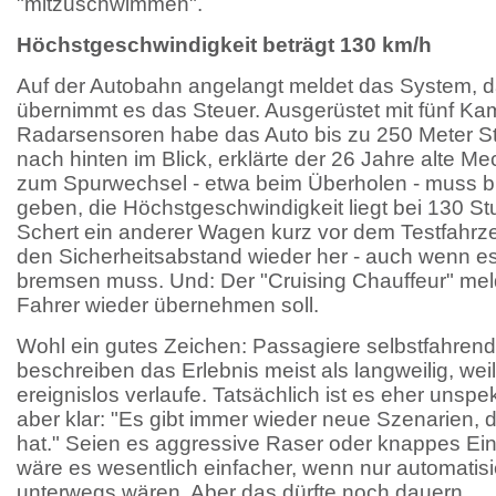
"mitzuschwimmen".
Höchstgeschwindigkeit beträgt 130 km/h
Auf der Autobahn angelangt meldet das System, da
übernimmt es das Steuer. Ausgerüstet mit fünf K
Radarsensoren habe das Auto bis zu 250 Meter S
nach hinten im Blick, erklärte der 26 Jahre alte Me
zum Spurwechsel - etwa beim Überholen - muss bi
geben, die Höchstgeschwindigkeit liegt bei 130 S
Schert ein anderer Wagen kurz vor dem Testfahrzeu
den Sicherheitsabstand wieder her - auch wenn es 
bremsen muss. Und: Der "Cruising Chauffeur" mel
Fahrer wieder übernehmen soll.
Wohl ein gutes Zeichen: Passagiere selbstfahren
beschreiben das Erlebnis meist als langweilig, weil
ereignislos verlaufe. Tatsächlich ist es eher unspe
aber klar: "Es gibt immer wieder neue Szenarien, 
hat." Seien es aggressive Raser oder knappes Ein
wäre es wesentlich einfacher, wenn nur automatis
unterwegs wären. Aber das dürfte noch dauern.