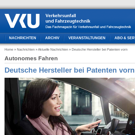
NACHRICHTEN
ARCHIV
VERANSTALTUNGEN
ABO & SER
Home
» Nachrichten
» Aktuelle Nachrichten
» Deutsche Hersteller bei Patenten vorn
Autonomes Fahren
Deutsche Hersteller bei Patenten vorn