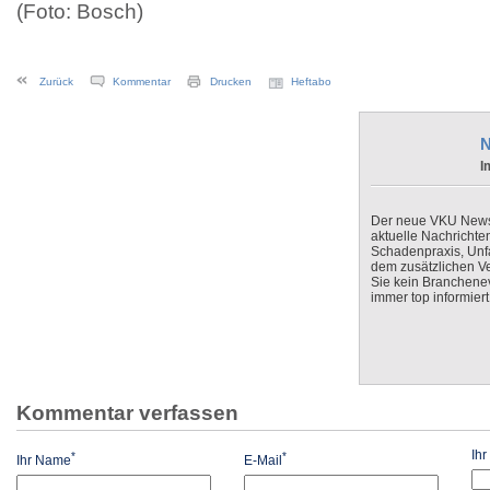
(Foto: Bosch)
Zurück
Kommentar
Drucken
Heftabo
N
I
Der neue VKU Newsle
aktuelle Nachrichte
Schadenpraxis, Unfa
dem zusätzlichen V
Sie kein Branchenev
immer top informiert
Kommentar verfassen
Ih
*
*
Ihr Name
E-Mail