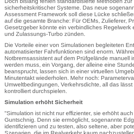
Doch bislang fehlen standardisierte Methoden zur
sicherheitskritischer Systeme. Das neue sogenannt
Assessment Framework soll diese Lücke schließe
auf die gesamte Branche: Für OEMs, Zulieferer, P
Gesetzgeber könnte ein verbindliches Regelwerk 
und Zulassungs-Turbo zünden.
Die Vorteile einer von Simulationen begleiteten En
automatisierter Fahrfunktionen sind enorm. Währe
Notbremsassistent auf dem Prüfgelände manuell i
werden muss, ein Vorgang, der alleine eine Stund
beansprucht, lassen sich in einer virtuellen Umge
Minutentakt wiederholen. Mehr noch: Parametervar
Umweltbedingungen, Verkehrsdichte, all das lässt 
kontrolliert durchspielen.
Simulation erhöht Sicherheit
"Simulation ist nicht nur effizienter, sie erhöht auch
Guntschnig. Denn sie ermöglicht, sogenannte Ed
identifizieren und zu testen, also seltene, aber pote
Szenarien, die im Realverkehr kaum nachzustellen