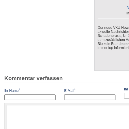
N
I
Der neue VKU Newsle
aktuelle Nachrichte
Schadenpraxis, Unfa
dem zusätzlichen V
Sie kein Branchenev
immer top informiert
Kommentar verfassen
Ih
*
*
Ihr Name
E-Mail