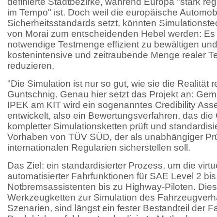
definierte Stadtbezirke, während Europa "stark reg
im Tempo" ist. Doch weil die europäische Automobi
Sicherheitsstandards setzt, könnten Simulationste
von Morai zum entscheidenden Hebel werden: Es 
notwendige Testmenge effizient zu bewältigen und
kostenintensive und zeitraubende Menge realer Te
reduzieren.
"Die Simulation ist nur so gut, wie sie die Realität r
Guntschnig. Genau hier setzt das Projekt an: Gem
IPEK am KIT wird ein sogenanntes Credibility A
entwickelt, also ein Bewertungsverfahren, das die
kompletter Simulationsketten prüft und standardisie
Vorhaben von TÜV SÜD, der als unabhängiger Prüf
internationalen Regularien sicherstellen soll.
Das Ziel: ein standardisierter Prozess, um die virtu
automatisierter Fahrfunktionen für SAE Level 2 bis
Notbremsassistenten bis zu Highway-Piloten. Dies
Werkzeugketten zur Simulation des Fahrzeugverhal
Szenarien, sind längst ein fester Bestandteil der 