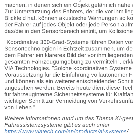
machen, in denen sich ein Objekt gefährlich nahe
Zur Unterstützung des Fahrers, der die vor ihm li
Blickfeld hat, können akustische Warnungen so ko
der Fahrer auf jedes Objekt oder jede Person au
das/die in den Sensorbereich eintritt, um Kollisio
"Koordinative 360-Grad-Systeme führen Daten vo
Sensortechnologien in Echtzeit zusammen, um 
dem Fahrer ein klareres Bild der vor ihm liegende
gesamten Fahrzeugumgebung zu vermitteln", erklä
VIA Technologies. "Solche koordinativen Systeme 
Voraussetzung für die Einführung vollautonomer 
und können als ein weiterer entscheidender Schrit
angesehen werden. Bereits heute dient diese Tec
für fahrzeuginterne Sicherheitssysteme für Kraftfah
wichtiger Schritt zur Vermeidung von Verkehrsunfä
von Leben."
Weitere Informationen rund um das Thema KI-gest
Fahrassistenzsysteme gibt es auch unter
https://www.viatech.com/en/products/ai-systems
/