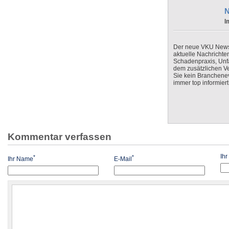
N
I
Der neue VKU Newsle
aktuelle Nachrichte
Schadenpraxis, Unfa
dem zusätzlichen V
Sie kein Branchenev
immer top informiert
Kommentar verfassen
Ih
*
*
Ihr Name
E-Mail