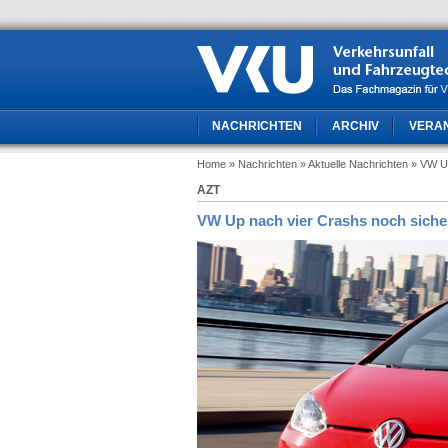
NACHRICHTEN
ARCHIV
VERA
Home
» Nachrichten
» Aktuelle Nachrichten
» VW Up
AZT
VW Up nach vier Crashs noch siche