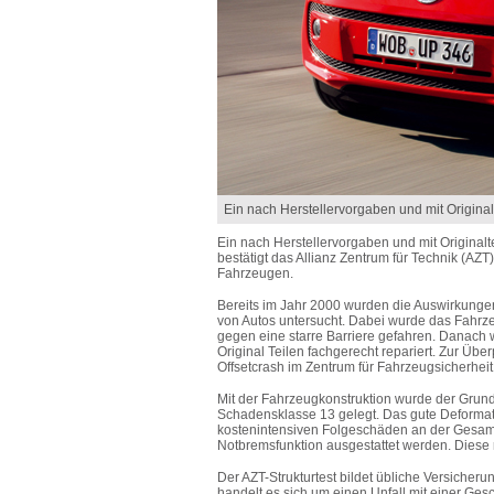
Ein nach Herstellervorgaben und mit Original
Ein nach Herstellervorgaben und mit Originalt
bestätigt das Allianz Zentrum für Technik (AZ
Fahrzeugen.
Bereits im Jahr 2000 wurden die Auswirkunge
von Autos untersucht. Dabei wurde das Fahrzeu
gegen eine starre Barriere gefahren. Danach
Original Teilen fachgerecht repariert. Zur Üb
Offsetcrash im Zentrum für Fahrzeugsicherheit
Mit der Fahrzeugkonstruktion wurde der Grunds
Schadensklasse 13 gelegt. Das gute Deformati
kostenintensiven Folgeschäden an der Gesamtk
Notbremsfunktion ausgestattet werden. Diese r
Der AZT-Strukturtest bildet übliche Versiche
handelt es sich um einen Unfall mit einer Ges