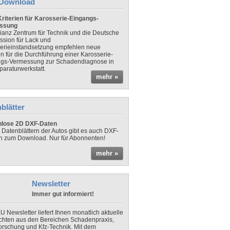
Download
riterien für Karosserie-Eingangs-
ssung
lianz Zentrum für Technik und die Deutsche
sion für Lack und
erieinstandsetzung empfehlen neue
en für die Durchführung einer Karosserie-
gs-Vermessung zur Schadendiagnose in
paraturwerkstatt.
mehr »
blätter
nlose 2D DXF-Daten
 Datenblättern der Autos gibt es auch DXF-
n zum Download. Nur für Abonnenten!
mehr »
Newsletter
Immer gut informiert!
U Newsletter liefert Ihnen monatlich aktuelle
chten aus den Bereichen Schadenpraxis,
forschung und Kfz-Technik. Mit dem