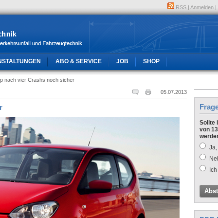
RSS
|
Anmelden
|
NSTALTUNGEN
ABO & SERVICE
JOB
SHOP
 nach vier Crashs noch sicher
05.07.2013
Frag
r
Sollte
von 13
werde
Ja,
Nei
Ich
Abs