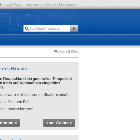
Home
|
ePaper
|
Newsletter
|
Kontakt
|
Mediadaten
|
06. August 2026
e des Monats
 in Deutschland ein generelles Tempolimit
0 km/h auf Autobahnen eingeführt
n?
 das wäre viel sicherer im Straßenverkehr.
n, auf keinen Fall.
 bin unentschlossen.
timmen »
zum Archiv »