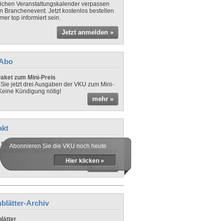
lichen Veranstaltungskalender verpassen
in Branchenevent. Jetzt kostenlos bestellen
er top informiert sein.
Jetzt anmelden »
-Abo
aket zum Mini-Preis
 Sie jetzt drei Ausgaben der VKU zum Mini-
 Keine Kündigung nötig!
mehr »
akt
Sie noch Fragen?
Abonnieren Sie die VKU noch heute
ontaktieren Sie uns - wir helfen Ihnen gerne
Hier klicken »
mehr »
blätter-Archiv
lätter