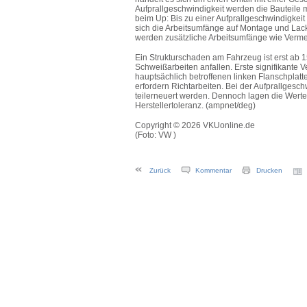
Aufprallgeschwindigkeit werden die Bauteile m
beim Up: Bis zu einer Aufprallgeschwindigkei
sich die Arbeitsumfänge auf Montage und Lack
werden zusätzliche Arbeitsumfänge wie Verme
Ein Strukturschaden am Fahrzeug ist erst ab 1
Schweißarbeiten anfallen. Erste signifikante
hauptsächlich betroffenen linken Flanschplatt
erfordern Richtarbeiten. Bei der Aufprallgesc
teilerneuert werden. Dennoch lagen die Werte
Herstellertoleranz. (ampnet/deg)
Copyright © 2026 VKUonline.de
(Foto: VW )
Zurück
Kommentar
Drucken