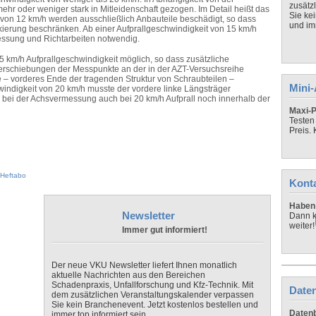
zusätz
ehr oder weniger stark in Mitleidenschaft gezogen. Im Detail heißt das
Sie ke
t von 12 km/h werden ausschließlich Anbauteile beschädigt, so dass
und imm
ierung beschränken. Ab einer Aufprallgeschwindigkeit von 15 km/h
ssung und Richtarbeiten notwendig.
5 km/h Aufprallgeschwindigkeit möglich, so dass zusätzliche
 Verschiebungen der Messpunkte an der in der AZT-Versuchsreihe
e – vorderes Ende der tragenden Struktur von Schraubteilen –
Mini
hwindigkeit von 20 km/h musste der vordere linke Längsträger
 bei der Achsvermessung auch bei 20 km/h Aufprall noch innerhalb der
Maxi-P
Testen
Preis.
Heftabo
Kont
Haben 
Newsletter
Dann k
weiter!
Immer gut informiert!
Der neue VKU Newsletter liefert Ihnen monatlich
aktuelle Nachrichten aus den Bereichen
Schadenpraxis, Unfallforschung und Kfz-Technik. Mit
Daten
dem zusätzlichen Veranstaltungskalender verpassen
Sie kein Branchenevent. Jetzt kostenlos bestellen und
Datenb
immer top informiert sein.