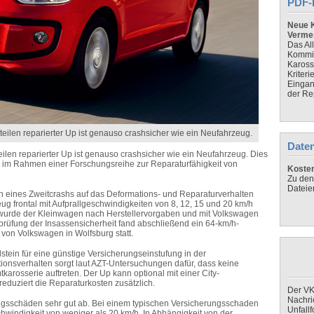
PDF-
Neue K
Verme
Das Al
Kommis
Kaross
Kriteri
Eingan
der Re
teilen reparierter Up ist genauso crashsicher wie ein Neufahrzeug.
Daten
eilen reparierter Up ist genauso crashsicher wie ein Neufahrzeug. Dies
T) im Rahmen einer Forschungsreihe zur Reparaturfähigkeit von
Koste
Zu den
Dateie
n eines Zweitcrashs auf das Deformations- und Reparaturverhalten
g frontal mit Aufprallgeschwindigkeiten von 8, 12, 15 und 20 km/h
 wurde der Kleinwagen nach Herstellervorgaben und mit Volkswagen
erprüfung der Insassensicherheit fand abschließend ein 64-km/h-
 von Volkswagen in Wolfsburg statt.
tein für eine günstige Versicherungseinstufung in der
onsverhalten sorgt laut AZT-Untersuchungen dafür, dass keine
arosserie auftreten. Der Up kann optional mit einer City-
eduziert die Reparaturkosten zusätzlich.
Der VK
Nachri
rungsschäden sehr gut ab. Bei einem typischen Versicherungsschaden
Unfall
chwindigkeit von weniger als 20 km/h. In Abhängigkeit von der