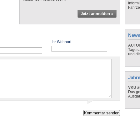
Inform
Fahrze
Jetzt anmelden »
News
Ihr Wohnort
AUTOH
Tagesa
und di
Jahre
VKU au
Das ge
Ausga