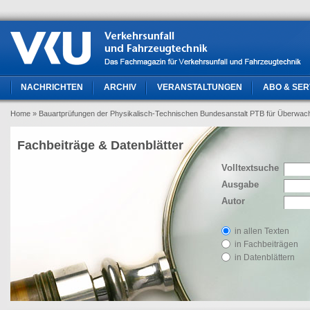
NACHRICHTEN
ARCHIV
VERANSTALTUNGEN
ABO & SER
Home
» Bauartprüfungen der Physikalisch-Technischen Bundesanstalt PTB für Überw
Fachbeiträge & Datenblätter
Volltextsuche
Ausgabe
Autor
in allen Texten
in Fachbeiträgen
in Datenblättern