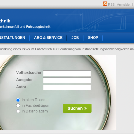
RSS
|
Anmelden
|
NSTALTUNGEN
ABO & SERVICE
JOB
SHOP
olenkung eines Pkws im Fahrbetrieb zur Beurteilung von Instandsetzungsnotwendigkeiten na
Volltextsuche
Ausgabe
Autor
in allen Texten
in Fachbeiträgen
in Datenblättern