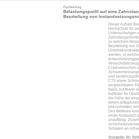
Fachbeitrag
Belastungsprofil auf eine Zahnsta
Beurteilung von Instandsetzungsno
Dieser Aufsatz bas
Hochschule für an
Untersuchungen wu
Zahnstangenlenkun
zu welchem Belast
Beurteilung von S
Unfallrekonstrukt
werden, in welch
Instandsetzungsar
Versuchsfahrzeug
Crashversuchen u
Achsvermessungen
und zerstörungsfr
CTS sowie Schimm
vergleichbaren Fä
Basis sichtbarer ä
Indikator für Übe
die Höhe der einge
einem alltägliche
überschreiten, oh
Des Weiteren kon
einen Austausch p
unauffällig. Zude
sicherheitsreleva
Schäden an schwäc
Ausgabe, Nr, Seit