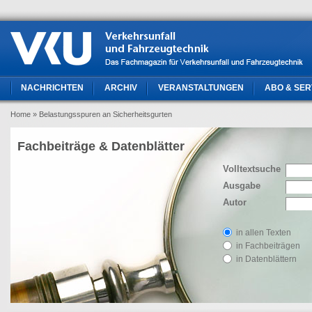
NACHRICHTEN
ARCHIV
VERANSTALTUNGEN
ABO & SER
Home
» Belastungsspuren an Sicherheitsgurten
Fachbeiträge & Datenblätter
Volltextsuche
Ausgabe
Autor
in allen Texten
in Fachbeiträgen
in Datenblättern