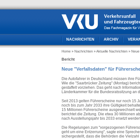
NACHRICHTEN
ARCHIV
VERA
Home
» Nachrichten
» Aktuelle Nachrichten
» Neue 
Bericht
Neue "Verfallsdaten" für Führersch
Die Autofahrer in Deutschland müssen ihre Füh
Wie die "Saarbrücker Zeitung" (Montag) bericht
gestaffelt vorziehen. Das geht nach Informat
Länderkammer für die Bundesratssitzung an di
Seit 2013 gelten Führerscheine nur noch 15 Jah
noch bis zum Jahr 2033 ihre Gültigkeit behalte
15 Millionen Führerscheine ausgewechselt we
berichtet die Zeitung. Die etwa 30 Millionen
nach Ausstellungsjahr bis 2033 ersetzt werden
Die Regelungen zum "vorgezogenen Führersch
geht um eine Entzerrung", sagte eine Spreche
sichergestellt, dass die Behörden die Vielzahl