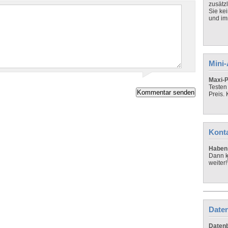
zusätz
Sie ke
und imm
Mini
Maxi-P
Testen
Preis.
Kont
Haben 
Dann k
weiter!
Daten
Datenb