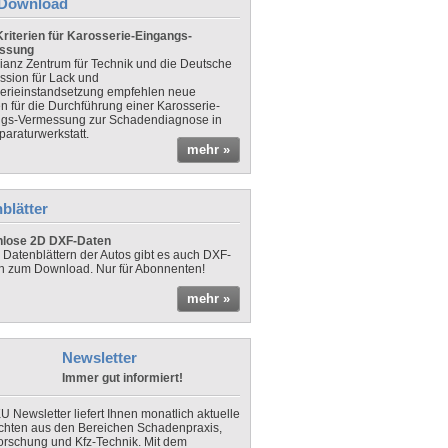
Download
riterien für Karosserie-Eingangs-
ssung
lianz Zentrum für Technik und die Deutsche
sion für Lack und
erieinstandsetzung empfehlen neue
en für die Durchführung einer Karosserie-
gs-Vermessung zur Schadendiagnose in
paraturwerkstatt.
mehr »
blätter
nlose 2D DXF-Daten
 Datenblättern der Autos gibt es auch DXF-
n zum Download. Nur für Abonnenten!
mehr »
Newsletter
Immer gut informiert!
U Newsletter liefert Ihnen monatlich aktuelle
chten aus den Bereichen Schadenpraxis,
forschung und Kfz-Technik. Mit dem