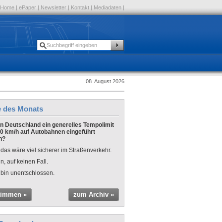
Home
|
ePaper
|
Newsletter
|
Kontakt
|
Mediadaten
|
08. August 2026
e des Monats
 in Deutschland ein generelles Tempolimit
0 km/h auf Autobahnen eingeführt
n?
 das wäre viel sicherer im Straßenverkehr.
n, auf keinen Fall.
 bin unentschlossen.
timmen »
zum Archiv »