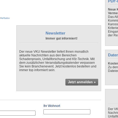
PDF-
Neue K
Verme
Das Al
Heftabo
Kommis
Kaross
Kriteri
Eingan
Newsletter
der Re
Immer gut informiert!
Der neue VKU Newsletter liefert Ihnen monatlich
Daten
aktuelle Nachrichten aus den Bereichen
Schadenpraxis, Unfallforschung und Kfz-Technik. Mit
dem zusätzlichen Veranstaltungskalender verpassen
Koste
Sie kein Branchenevent. Jetzt kostenlos bestellen und
Zu den
immer top informiert sein.
Dateie
Jetzt anmelden »
Ihr Wohnort
Der VK
Nachri
Unfall