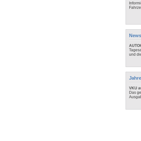
Inform
Fahrze
News
AUTOH
Tagesa
und di
Jahre
VKU au
Das ge
Ausga