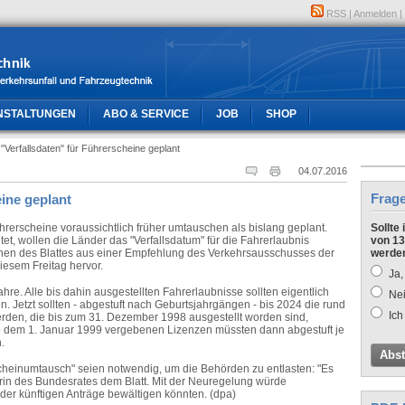
RSS
|
Anmelden
|
NSTALTUNGEN
ABO & SERVICE
JOB
SHOP
"Verfallsdaten" für Führerscheine geplant
04.07.2016
Frag
eine geplant
rerscheine voraussichtlich früher umtauschen als bislang geplant.
Sollte
et, wollen die Länder das "Verfallsdatum" für die Fahrerlaubnis
von 13
ionen des Blattes aus einer Empfehlung des Verkehrsausschusses der
werde
esem Freitag hervor.
Ja,
re. Alle bis dahin ausgestellten Fahrerlaubnisse sollten eigentlich
Nei
n. Jetzt sollten - abgestuft nach Geburtsjahrgängen - bis 2024 die rund
Ich
rden, die bis zum 31. Dezember 1998 ausgestellt worden sind,
 ab dem 1. Januar 1999 vergebenen Lizenzen müssten dann abgestuft je
.
Abs
einumtausch" seien notwendig, um die Behörden zu entlasten: "Es
rin des Bundesrates dem Blatt. Mit der Neuregelung würde
 der künftigen Anträge bewältigen könnten. (dpa)