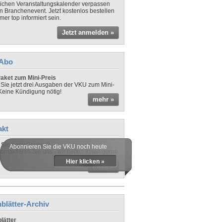
lichen Veranstaltungskalender verpassen
in Branchenevent. Jetzt kostenlos bestellen
er top informiert sein.
Jetzt anmelden »
-Abo
aket zum Mini-Preis
 Sie jetzt drei Ausgaben der VKU zum Mini-
 Keine Kündigung nötig!
mehr »
akt
Sie noch Fragen?
Abonnieren Sie die VKU noch heute
ontaktieren Sie uns - wir helfen Ihnen gerne
Hier klicken »
mehr »
blätter-Archiv
lätter