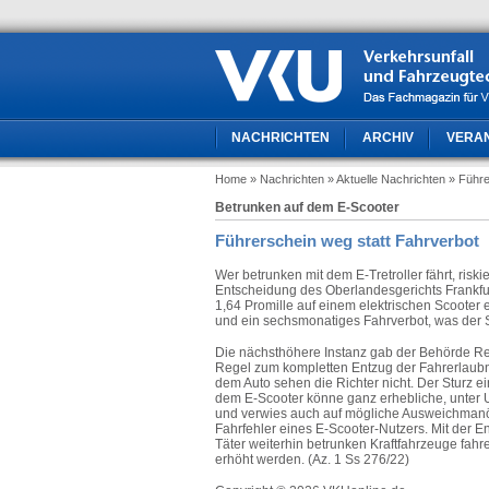
NACHRICHTEN
ARCHIV
VERA
Home
» Nachrichten
» Aktuelle Nachrichten
» Führe
Betrunken auf dem E-Scooter
Führerschein weg statt Fahrverbot
Wer betrunken mit dem E-Tretroller fährt, riski
Entscheidung des Oberlandesgerichts Frankfur
1,64 Promille auf einem elektrischen Scooter
und ein sechsmonatiges Fahrverbot, was der St
Die nächsthöhere Instanz gab der Behörde Rech
Regel zum kompletten Entzug der Fahrerlaubni
dem Auto sehen die Richter nicht. Der Sturz
dem E-Scooter könne ganz erhebliche, unter 
und verwies auch auf mögliche Ausweichmanöv
Fahrfehler eines E-Scooter-Nutzers. Mit der E
Täter weiterhin betrunken Kraftfahrzeuge fahr
erhöht werden. (Az. 1 Ss 276/22)