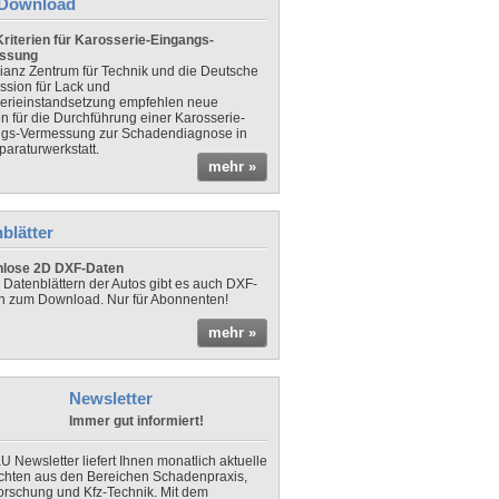
Download
riterien für Karosserie-Eingangs-
ssung
lianz Zentrum für Technik und die Deutsche
sion für Lack und
erieinstandsetzung empfehlen neue
en für die Durchführung einer Karosserie-
gs-Vermessung zur Schadendiagnose in
paraturwerkstatt.
mehr »
blätter
nlose 2D DXF-Daten
 Datenblättern der Autos gibt es auch DXF-
n zum Download. Nur für Abonnenten!
mehr »
Newsletter
Immer gut informiert!
U Newsletter liefert Ihnen monatlich aktuelle
chten aus den Bereichen Schadenpraxis,
forschung und Kfz-Technik. Mit dem