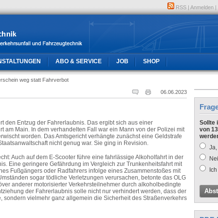
RSS
|
Anmelden
|
NSTALTUNGEN
ABO & SERVICE
JOB
SHOP
rschein weg statt Fahrverbot
06.06.2023
Frag
ert den Entzug der Fahrerlaubnis. Das ergibt sich aus einer
Sollte
t am Main. In dem verhandelten Fall war ein Mann von der Polizei mit
von 13
 erwischt worden. Das Amtsgericht verhängte zunächst eine Geldstrafe
werde
aatsanwaltschaft nicht genug war. Sie ging in Revision.
Ja,
t: Auch auf dem E-Scooter führe eine fahrlässige Alkoholfahrt in der
Nei
s. Eine geringere Gefährdung im Vergleich zur Trunkenheitsfahrt mit
Ich
 eines Fußgängers oder Radfahrers infolge eines Zusammenstoßes mit
Umständen sogar tödliche Verletzungen verursachen, betonte das OLG
er anderer motorisierter Verkehrsteilnehmer durch alkoholbedingte
Abs
ntziehung der Fahrerlaubnis solle nicht nur verhindert werden, dass der
e, sondern vielmehr ganz allgemein die Sicherheit des Straßenverkehrs