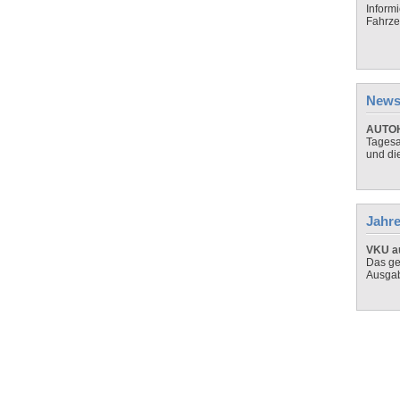
Inform
Fahrze
News
AUTOH
Tagesa
und di
Jahre
VKU au
Das ge
Ausga