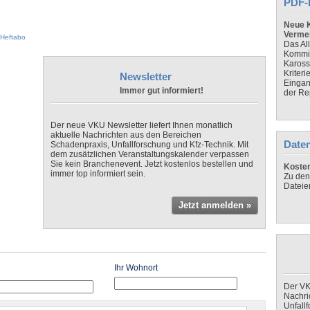
PDF-
Neue K
Verme
Heftabo
Das Al
Kommis
Kaross
Kriteri
Newsletter
Eingan
Immer gut informiert!
der Re
Der neue VKU Newsletter liefert Ihnen monatlich
aktuelle Nachrichten aus den Bereichen
Daten
Schadenpraxis, Unfallforschung und Kfz-Technik. Mit
dem zusätzlichen Veranstaltungskalender verpassen
Sie kein Branchenevent. Jetzt kostenlos bestellen und
Koste
immer top informiert sein.
Zu den
Dateie
Jetzt anmelden »
Ihr Wohnort
Der VK
Nachri
Unfall