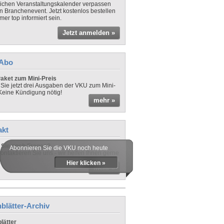
lichen Veranstaltungskalender verpassen
in Branchenevent. Jetzt kostenlos bestellen
er top informiert sein.
Jetzt anmelden »
-Abo
aket zum Mini-Preis
 Sie jetzt drei Ausgaben der VKU zum Mini-
 Keine Kündigung nötig!
mehr »
akt
Sie noch Fragen?
Abonnieren Sie die VKU noch heute
ontaktieren Sie uns - wir helfen Ihnen gerne
Hier klicken »
mehr »
blätter-Archiv
lätter