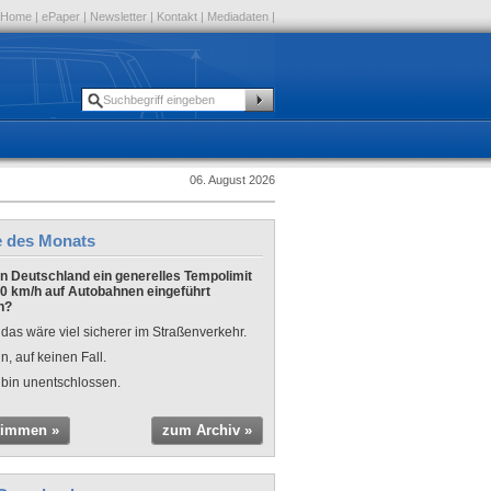
Home
|
ePaper
|
Newsletter
|
Kontakt
|
Mediadaten
|
06. August 2026
e des Monats
 in Deutschland ein generelles Tempolimit
0 km/h auf Autobahnen eingeführt
n?
 das wäre viel sicherer im Straßenverkehr.
n, auf keinen Fall.
 bin unentschlossen.
timmen »
zum Archiv »