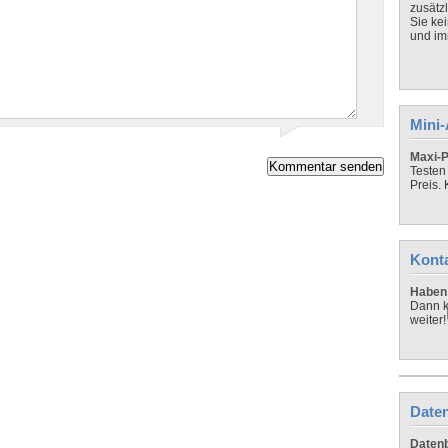
zusätz
Sie ke
und imm
Mini
Maxi-P
Testen
Preis.
Kont
Haben 
Dann k
weiter!
Daten
Datenb