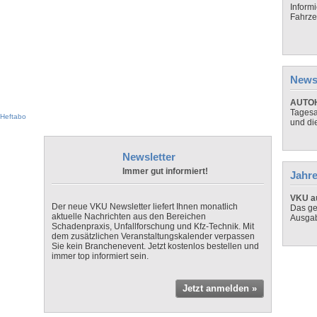
Inform
Fahrze
News
AUTOH
Tagesa
Heftabo
und di
Newsletter
Immer gut informiert!
Jahre
VKU au
Der neue VKU Newsletter liefert Ihnen monatlich
Das ge
aktuelle Nachrichten aus den Bereichen
Ausga
Schadenpraxis, Unfallforschung und Kfz-Technik. Mit
dem zusätzlichen Veranstaltungskalender verpassen
Sie kein Branchenevent. Jetzt kostenlos bestellen und
immer top informiert sein.
Jetzt anmelden »