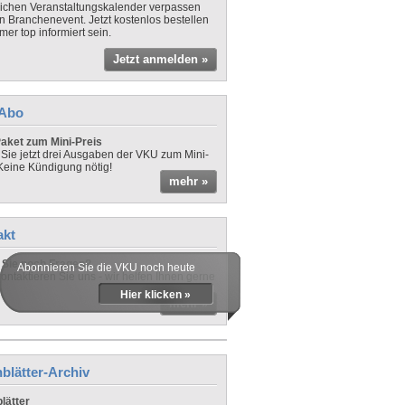
lichen Veranstaltungskalender verpassen
in Branchenevent. Jetzt kostenlos bestellen
er top informiert sein.
Jetzt anmelden »
-Abo
aket zum Mini-Preis
 Sie jetzt drei Ausgaben der VKU zum Mini-
 Keine Kündigung nötig!
mehr »
akt
Sie noch Fragen?
Abonnieren Sie die VKU noch heute
ontaktieren Sie uns - wir helfen Ihnen gerne
Hier klicken »
mehr »
blätter-Archiv
lätter