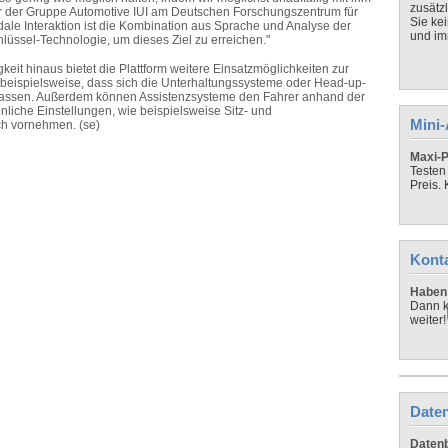
zusätz
iter der Gruppe Automotive IUI am Deutschen Forschungszentrum für
Sie ke
odale Interaktion ist die Kombination aus Sprache und Analyse der
und imm
üssel-Technologie, um dieses Ziel zu erreichen."
it hinaus bietet die Plattform weitere Einsatzmöglichkeiten zur
 beispielsweise, dass sich die Unterhaltungssysteme oder Head-up-
 lassen. Außerdem können Assistenzsysteme den Fahrer anhand der
liche Einstellungen, wie beispielsweise Sitz- und
Mini
ch vornehmen. (se)
Maxi-P
Testen
Preis.
Kont
Haben 
Dann k
weiter!
Daten
Datenb