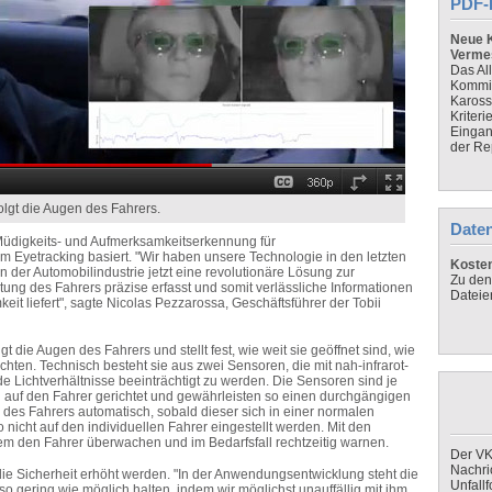
PDF-
Neue K
Verme
Das Al
Kommis
Kaross
Kriteri
Eingan
der Re
olgt die Augen des Fahrers.
Daten
 Müdigkeits- und Aufmerksamkeitserkennung für
em Eyetracking basiert. "Wir haben unsere Technologie in den letzten
Koste
n der Automobilindustrie jetzt eine revolutionäre Lösung zur
Zu den
tung des Fahrers präzise erfasst und somit verlässliche Informationen
Dateie
t liefert", sagte Nicolas Pezzarossa, Geschäftsführer der Tobii
t die Augen des Fahrers und stellt fest, wie weit sie geöffnet sind, wie
chten. Technisch besteht sie aus zwei Sensoren, die mit nah-infrarot-
de Lichtverhältnisse beeinträchtigt zu werden. Die Sensoren sind je
auf den Fahrer gerichtet und gewährleisten so einen durchgängigen
 des Fahrers automatisch, sobald dieser sich in einer normalen
nicht auf den individuellen Fahrer eingestellt werden. Mit den
tem den Fahrer überwachen und im Bedarfsfall rechtzeitig warnen.
Der VK
Nachri
e Sicherheit erhöht werden. "In der Anwendungsentwicklung steht die
Unfall
so gering wie möglich halten, indem wir möglichst unauffällig mit ihm