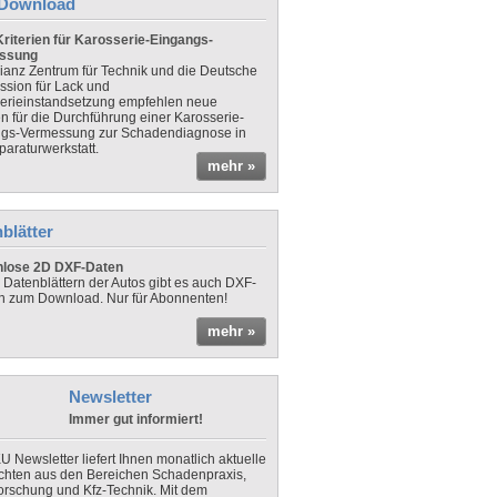
Download
riterien für Karosserie-Eingangs-
ssung
lianz Zentrum für Technik und die Deutsche
sion für Lack und
erieinstandsetzung empfehlen neue
en für die Durchführung einer Karosserie-
gs-Vermessung zur Schadendiagnose in
paraturwerkstatt.
mehr »
blätter
nlose 2D DXF-Daten
 Datenblättern der Autos gibt es auch DXF-
n zum Download. Nur für Abonnenten!
mehr »
Newsletter
Immer gut informiert!
U Newsletter liefert Ihnen monatlich aktuelle
chten aus den Bereichen Schadenpraxis,
forschung und Kfz-Technik. Mit dem