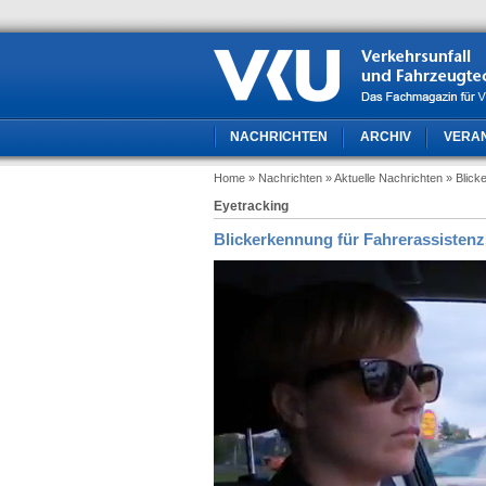
NACHRICHTEN
ARCHIV
VERA
Home
» Nachrichten
» Aktuelle Nachrichten
» Blick
Eyetracking
Blickerkennung für Fahrerassisten