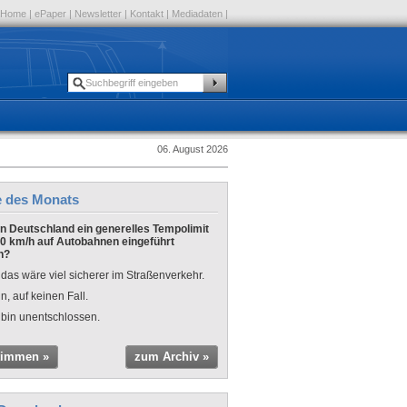
Home
|
ePaper
|
Newsletter
|
Kontakt
|
Mediadaten
|
06. August 2026
e des Monats
 in Deutschland ein generelles Tempolimit
0 km/h auf Autobahnen eingeführt
n?
 das wäre viel sicherer im Straßenverkehr.
n, auf keinen Fall.
 bin unentschlossen.
timmen »
zum Archiv »