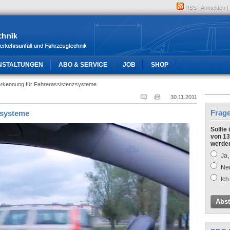
RSS
|
Anmelden
|
NSTALTUNGEN
ABO & SERVICE
JOB
SHOP
erkennung für Fahrerassistenzsysteme
30.11.2011
Frag
zsysteme
Sollte
von 13
werde
Ja,
Nei
Ich
Abs