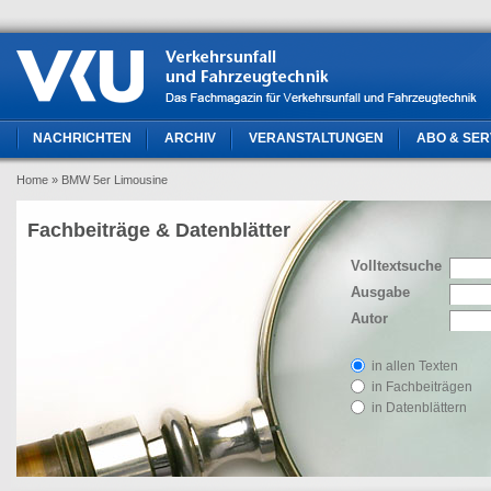
NACHRICHTEN
ARCHIV
VERANSTALTUNGEN
ABO & SER
Home
» BMW 5er Limousine
Fachbeiträge & Datenblätter
Volltextsuche
Ausgabe
Autor
in allen Texten
in Fachbeiträgen
in Datenblättern