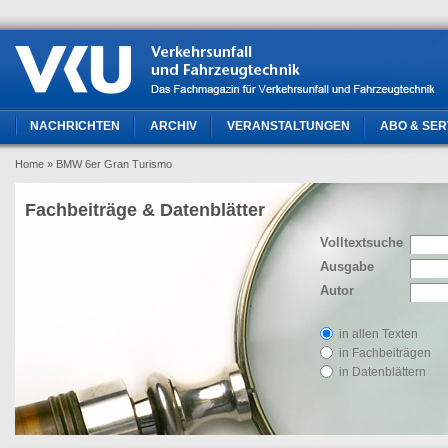
NACHRICHTEN
ARCHIV
VERANSTALTUNGEN
ABO & SER
Home
» BMW 6er Gran Turismo
Fachbeiträge & Datenblätter
Volltextsuche
Ausgabe
Autor
in allen Texten
in Fachbeiträgen
in Datenblättern