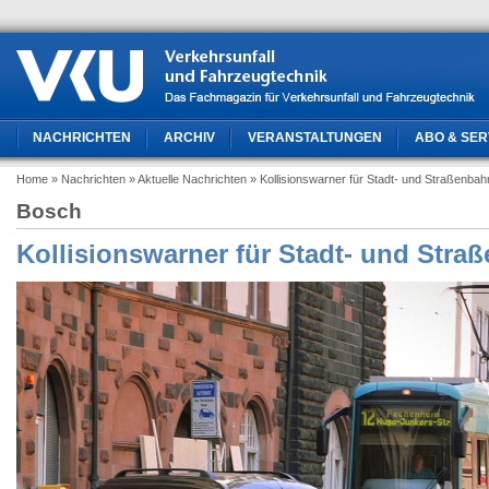
NACHRICHTEN
ARCHIV
VERANSTALTUNGEN
ABO & SER
Home
» Nachrichten
» Aktuelle Nachrichten
» Kollisionswarner für Stadt- und Straßenba
Bosch
Kollisionswarner für Stadt- und Str