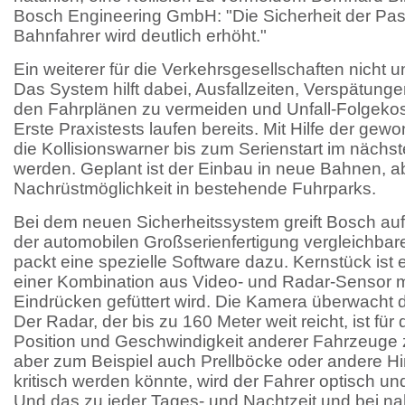
Bosch Engineering GmbH: "Die Sicherheit der Pa
Bahnfahrer wird deutlich erhöht."
Ein weiterer für die Verkehrsgesellschaften nicht u
Das System hilft dabei, Ausfallzeiten, Verspätung
den Fahrplänen zu vermeiden und Unfall-Folgekos
Erste Praxistests laufen bereits. Mit Hilfe der ge
die Kollisionswarner bis zum Serienstart im nächste
werden. Geplant ist der Einbau in neue Bahnen, a
Nachrüstmöglichkeit in bestehende Fuhrparks.
Bei dem neuen Sicherheitssystem greift Bosch auf
der automobilen Großserienfertigung vergleichba
packt eine spezielle Software dazu. Kernstück ist 
einer Kombination aus Video- und Radar-Sensor m
Eindrücken gefüttert wird. Die Kamera überwacht 
Der Radar, der bis zu 160 Meter weit reicht, ist fü
Position und Geschwindigkeit anderer Fahrzeuge z
aber zum Beispiel auch Prellböcke oder andere H
kritisch werden könnte, wird der Fahrer optisch un
Und das zu jeder Tages- und Nachtzeit und bei na