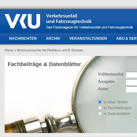
NACHRICHTEN
ARCHIV
VERANSTALTUNGEN
ABO & SER
Home
» Bremsversuche mit Pedelecs und E-Scooter
Fachbeiträge & Datenblätter
Volltextsuche
Ausgabe
Autor
in allen Texten
in Fachbeiträgen
in Datenblättern