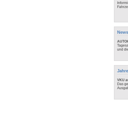
Inform
Fahrze
News
AUTOH
Tagesa
und di
Jahre
VKU au
Das ge
Ausga