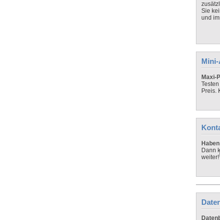
zusätz
Sie ke
und imm
Mini
Maxi-P
Testen
Preis.
Kont
Haben 
Dann k
weiter!
Daten
Datenb