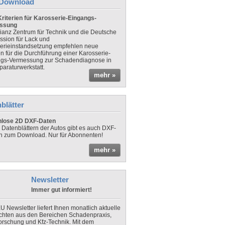
Download
riterien für Karosserie-Eingangs-
ssung
lianz Zentrum für Technik und die Deutsche
sion für Lack und
erieinstandsetzung empfehlen neue
en für die Durchführung einer Karosserie-
gs-Vermessung zur Schadendiagnose in
paraturwerkstatt.
mehr »
blätter
nlose 2D DXF-Daten
 Datenblättern der Autos gibt es auch DXF-
n zum Download. Nur für Abonnenten!
mehr »
Newsletter
Immer gut informiert!
U Newsletter liefert Ihnen monatlich aktuelle
chten aus den Bereichen Schadenpraxis,
forschung und Kfz-Technik. Mit dem