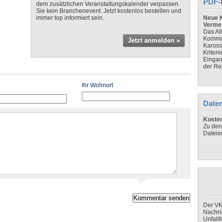
PDF-
dem zusätzlichen Veranstaltungskalender verpassen
Sie kein Branchenevent. Jetzt kostenlos bestellen und
immer top informiert sein.
Neue K
Verme
Das Al
Kommis
Jetzt anmelden »
Kaross
Kriteri
Eingan
der Re
Ihr Wohnort
Daten
Koste
Zu den
Dateie
Der VK
Nachri
Unfall