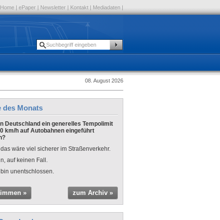
Home
|
ePaper
|
Newsletter
|
Kontakt
|
Mediadaten
|
08. August 2026
e des Monats
 in Deutschland ein generelles Tempolimit
0 km/h auf Autobahnen eingeführt
n?
 das wäre viel sicherer im Straßenverkehr.
n, auf keinen Fall.
 bin unentschlossen.
timmen »
zum Archiv »