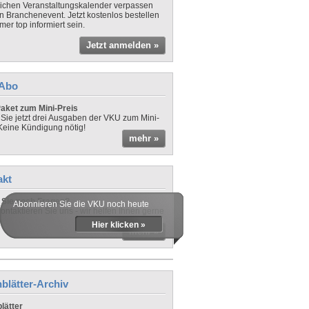
lichen Veranstaltungskalender verpassen
in Branchenevent. Jetzt kostenlos bestellen
er top informiert sein.
Jetzt anmelden »
-Abo
aket zum Mini-Preis
 Sie jetzt drei Ausgaben der VKU zum Mini-
 Keine Kündigung nötig!
mehr »
akt
Sie noch Fragen?
Abonnieren Sie die VKU noch heute
ontaktieren Sie uns - wir helfen Ihnen gerne
Hier klicken »
mehr »
blätter-Archiv
lätter