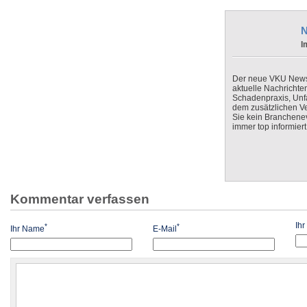
N
I
Der neue VKU Newsle
aktuelle Nachrichte
Schadenpraxis, Unfa
dem zusätzlichen V
Sie kein Branchenev
immer top informiert
Kommentar verfassen
Ih
*
*
Ihr Name
E-Mail