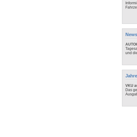
Inform
Fahrze
News
AUTOH
Tagesa
und di
Jahre
VKU au
Das ge
Ausga