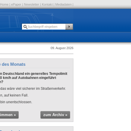
Home
|
ePaper
|
Newsletter
|
Kontakt
|
Mediadaten
|
09. August 2026
e des Monats
 in Deutschland ein generelles Tempolimit
0 km/h auf Autobahnen eingeführt
n?
 das wäre viel sicherer im Straßenverkehr.
n, auf keinen Fall.
 bin unentschlossen.
timmen »
zum Archiv »