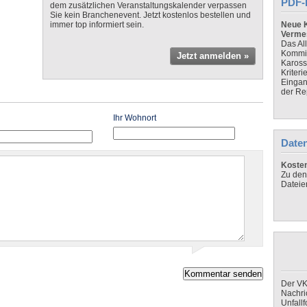
PDF-
dem zusätzlichen Veranstaltungskalender verpassen
Sie kein Branchenevent. Jetzt kostenlos bestellen und
immer top informiert sein.
Neue K
Verme
Das Al
Kommis
Jetzt anmelden »
Kaross
Kriteri
Eingan
der Re
Ihr Wohnort
Daten
Koste
Zu den
Dateie
Der VK
Nachri
Unfall