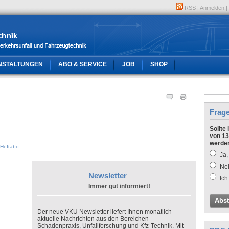
RSS
|
Anmelden
|
NSTALTUNGEN
ABO & SERVICE
JOB
SHOP
Frag
Sollte
von 13
werde
Heftabo
Ja,
Nei
Newsletter
Ich
Immer gut informiert!
Abs
Der neue VKU Newsletter liefert Ihnen monatlich
aktuelle Nachrichten aus den Bereichen
Schadenpraxis, Unfallforschung und Kfz-Technik. Mit