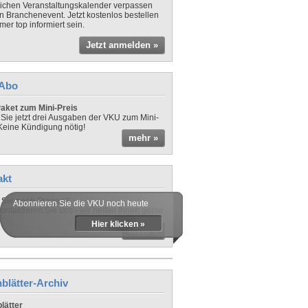
lichen Veranstaltungskalender verpassen
in Branchenevent. Jetzt kostenlos bestellen
er top informiert sein.
Jetzt anmelden »
-Abo
aket zum Mini-Preis
 Sie jetzt drei Ausgaben der VKU zum Mini-
 Keine Kündigung nötig!
mehr »
akt
Sie noch Fragen?
Abonnieren Sie die VKU noch heute
ontaktieren Sie uns - wir helfen Ihnen gerne
Hier klicken »
mehr »
blätter-Archiv
lätter