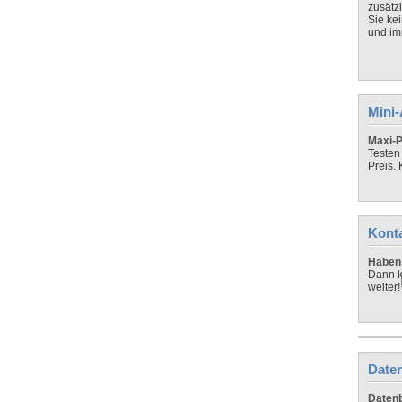
zusätz
Sie ke
und imm
Mini
Maxi-P
Testen
Preis.
Kont
Haben 
Dann k
weiter!
Daten
Datenb