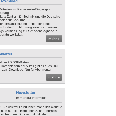
Download
riterien für Karosserie-Eingangs-
ssung
lianz Zentrum für Technik und die Deutsche
sion für Lack und
erieinstandsetzung empfehlen neue
en für die Durchführung einer Karosserie-
gs-Vermessung zur Schadendiagnose in
paraturwerkstatt.
mehr »
blätter
nlose 2D DXF-Daten
 Datenblättern der Autos gibt es auch DXF-
n zum Download. Nur für Abonnenten!
mehr »
Newsletter
Immer gut informiert!
U Newsletter liefert Ihnen monatlich aktuelle
chten aus den Bereichen Schadenpraxis,
forschung und Kfz-Technik. Mit dem