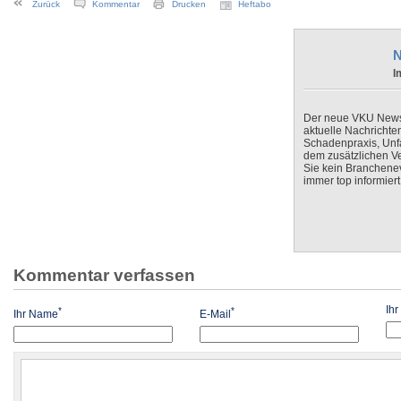
Zurück
Kommentar
Drucken
Heftabo
N
I
Der neue VKU Newsle
aktuelle Nachrichte
Schadenpraxis, Unfa
dem zusätzlichen V
Sie kein Branchenev
immer top informiert
Kommentar verfassen
Ih
*
*
Ihr Name
E-Mail