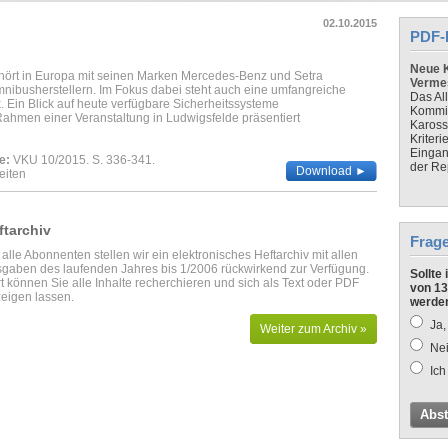
02.10.2015
PDF-
Neue K
hört in Europa mit seinen Marken Mercedes-Benz und Setra
Verme
nibusherstellern. Im Fokus dabei steht auch eine umfangreiche
Das Al
. Ein Blick auf heute verfügbare Sicherheitssysteme
Kommis
 Rahmen einer Veranstaltung in Ludwigsfelde präsentiert
Kaross
Kriteri
Eingan
e:
VKU 10/2015. S. 336-341.
der Re
Download ►
eiten
ftarchiv
Frag
 alle Abonnenten stellen wir ein elektronisches Heftarchiv mit allen
gaben des laufenden Jahres bis 1/2006 rückwirkend zur Verfügung.
Sollte
t können Sie alle Inhalte recherchieren und sich als Text oder PDF
von 13
eigen lassen.
werde
Ja,
Weiter zum Archiv »
Nei
Ich
Abs