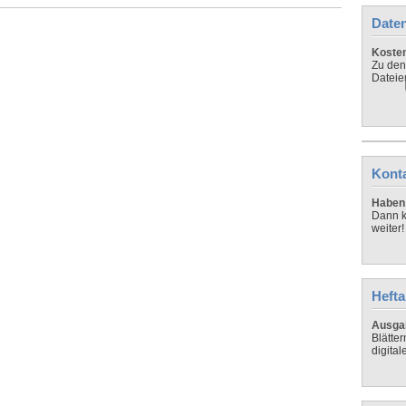
Daten
Koste
Zu den
Dateie
Kont
Haben 
Dann k
weiter!
Hefta
Ausga
Blätte
digital