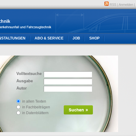
RSS
|
Anmelden
|
NSTALTUNGEN
ABO & SERVICE
JOB
SHOP
Volltextsuche
Ausgabe
Autor
in allen Texten
in Fachbeiträgen
in Datenblättern