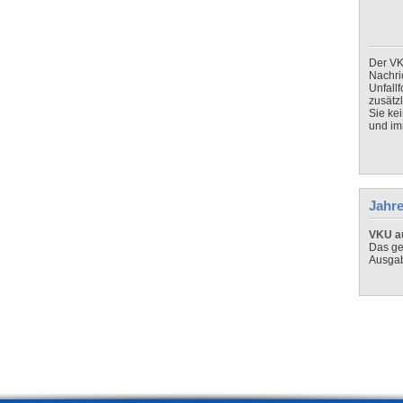
Der VK
Nachri
Unfall
zusätz
Sie ke
und imm
Jahre
VKU au
Das ge
Ausga