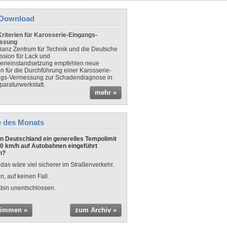
Download
riterien für Karosserie-Eingangs-
ssung
lianz Zentrum für Technik und die Deutsche
sion für Lack und
erieinstandsetzung empfehlen neue
en für die Durchführung einer Karosserie-
gs-Vermessung zur Schadendiagnose in
paraturwerkstatt.
mehr »
e des Monats
 in Deutschland ein generelles Tempolimit
0 km/h auf Autobahnen eingeführt
n?
 das wäre viel sicherer im Straßenverkehr.
n, auf keinen Fall.
 bin unentschlossen.
timmen »
zum Archiv »