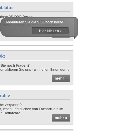
blätter
nlose 2D DXF-Daten
 Datenblättern der Autos gibt es auch DXF-
Abonnieren Sie die VKU noch heute
n zum Download. Nur für Abonnenten!
Hier klicken »
mehr »
akt
Sie noch Fragen?
ontaktieren Sie uns - wir helfen Ihnen gerne
mehr »
rchiv
be verpasst?
rn, lesen und suchen von Fachartikeln im
en Heftarchiv.
mehr »