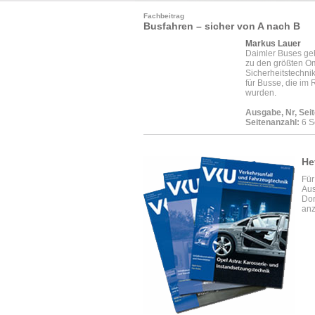
Fachbeitrag
Busfahren – sicher von A nach B
Markus Lauer
Daimler Buses ge
zu den größten Om
Sicherheitstechnik
für Busse, die im
wurden.
Ausgabe, Nr, Seit
Seitenanzahl:
6 S
He
Für
Aus
Dor
anz