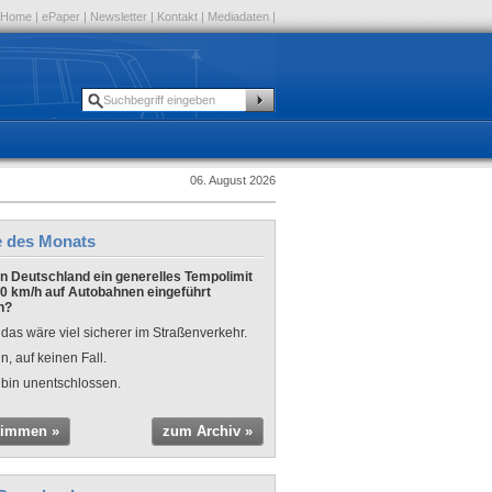
Home
|
ePaper
|
Newsletter
|
Kontakt
|
Mediadaten
|
06. August 2026
e des Monats
 in Deutschland ein generelles Tempolimit
0 km/h auf Autobahnen eingeführt
n?
 das wäre viel sicherer im Straßenverkehr.
n, auf keinen Fall.
 bin unentschlossen.
timmen »
zum Archiv »