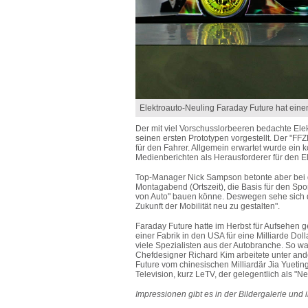
Elektroauto-Neuling Faraday Future hat eine
Der mit viel Vorschusslorbeeren bedachte Ele
seinen ersten Prototypen vorgestellt. Der "FFZE
für den Fahrer. Allgemein erwartet wurde ein 
Medienberichten als Herausforderer für den E
Top-Manager Nick Sampson betonte aber bei 
Montagabend (Ortszeit), die Basis für den Spo
von Auto" bauen könne. Deswegen sehe sich di
Zukunft der Mobilität neu zu gestalten".
Faraday Future hatte im Herbst für Aufsehen g
einer Fabrik in den USA für eine Milliarde D
viele Spezialisten aus der Autobranche. So 
Chefdesigner Richard Kim arbeitete unter and
Future vom chinesischen Milliardär Jia Yuetin
Television, kurz LeTV, der gelegentlich als "Ne
Impressionen gibt es in der Bildergalerie und 