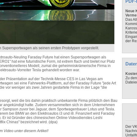
PDF-
Neue K
Verme
Das Al
Kommis
Kaross
Kriteri
Eingan
der Re
n Supersportwagen als seinen ersten Prototypen vorgestellt.
ktroauto-Neuling Faraday Future hat einen Supersportwagen als
RO1" hat eine futuristische Form, ist extrem flach und bietet nur Platz
Daten
konventionelleres Modell, zumal die geheimniskrämerische Firma in
lektroauto-Vorreiter Tesla gehandelt worden war.
Koste
Zu den
der Präsentation auf der Technik-Messe CES in Las Vegas am
Dateie
rtwagen sei eine Fahrwerks-Plattform, auf der Faraday Future "jede Art
e vor weniger als zwei Jahren gestartete Firma in der Lage "die
esorgt, weil die bis dahin praktisch unbekannte Firma plötzlich den Bau
ollar angekündigt hatte. Zudem versammelten sich in dem Unternehmen
war Sampson zuvor bei Jaguar, dem Sportwagenbauer Lotus und Tesla.
erem bei BMW an den Elektroautos i3 und i8. Finanziert wird Faraday
g. Er ist Gründer des chinesischen Online-Videodienstes Leshi
tflix Chinas" bezeichnet wird. (dpa)
Der VK
im Video unter diesem Artikel!
Nachri
Unfall