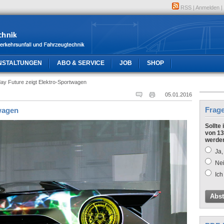
RSS
|
Anmelden
|
NSTALTUNGEN
ABO & SERVICE
JOB
SHOP
ay Future zeigt Elektro-Sportwagen
05.01.2016
Frag
twagen
Sollte
von 13
werde
Ja,
Nei
Ich
Abs