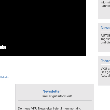
Inform
Fahrze
News
AUTOH
Tagesa
und di
Jahre
VKU au
Das ge
Ausga
Heftabo
Newsletter
Immer gut informiert!
Der neue VKU Newsletter liefert Ihnen monatlich