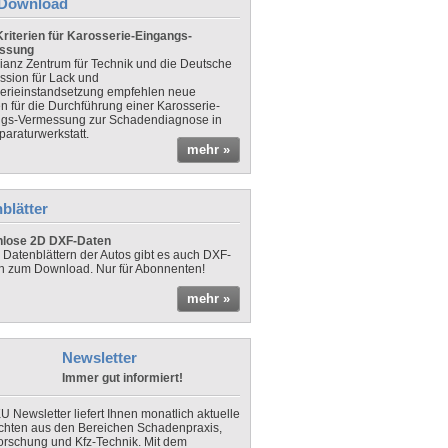
Download
riterien für Karosserie-Eingangs-
ssung
lianz Zentrum für Technik und die Deutsche
sion für Lack und
erieinstandsetzung empfehlen neue
en für die Durchführung einer Karosserie-
gs-Vermessung zur Schadendiagnose in
paraturwerkstatt.
mehr »
blätter
nlose 2D DXF-Daten
 Datenblättern der Autos gibt es auch DXF-
n zum Download. Nur für Abonnenten!
mehr »
Newsletter
Immer gut informiert!
U Newsletter liefert Ihnen monatlich aktuelle
chten aus den Bereichen Schadenpraxis,
forschung und Kfz-Technik. Mit dem