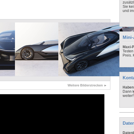
zusätz
Sie ke
und imm
Mini
Maxi-P
Testen
Preis.
Kont
Weitere Bilderstrecken ►
Haben 
Dann k
weiter!
Daten
Datenb