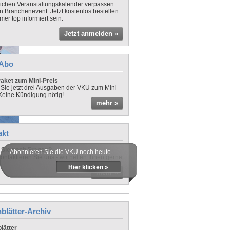
lichen Veranstaltungskalender verpassen
in Branchenevent. Jetzt kostenlos bestellen
er top informiert sein.
Jetzt anmelden »
-Abo
aket zum Mini-Preis
 Sie jetzt drei Ausgaben der VKU zum Mini-
 Keine Kündigung nötig!
mehr »
akt
Sie noch Fragen?
Abonnieren Sie die VKU noch heute
ontaktieren Sie uns - wir helfen Ihnen gerne
Hier klicken »
mehr »
blätter-Archiv
lätter