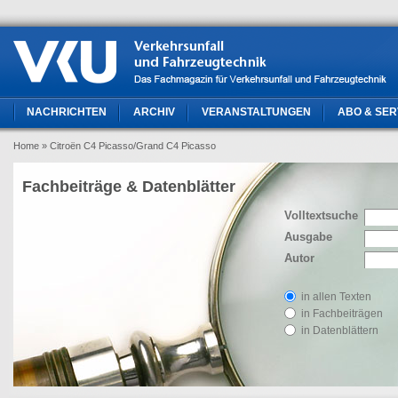
NACHRICHTEN
ARCHIV
VERANSTALTUNGEN
ABO & SER
Home
» Citroën C4 Picasso/Grand C4 Picasso
Fachbeiträge & Datenblätter
Volltextsuche
Ausgabe
Autor
in allen Texten
in Fachbeiträgen
in Datenblättern