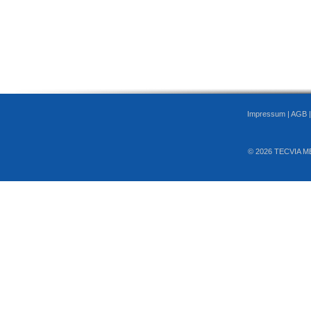
Impressum
|
AGB
© 2026 TECVIA M