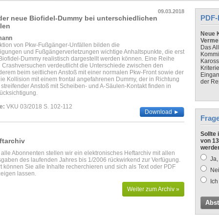
09.03.2018
PDF-
der neue Biofidel-Dummy bei unterschiedlichen
len
Neue K
mann
Verme
ktion von Pkw-Fußgänger-Unfällen bilden die
Das Al
gungen und Fußgängerverletzungen wichtige Anhaltspunkte, die erst
Kommis
iofidel-Dummy realistisch dargestellt werden können. Eine Reihe
Kaross
 Crashversuchen verdeutlicht die Unterschiede zwischen den
Kriteri
rem beim seitlichen Anstoß mit einer normalen Pkw-Front sowie der
Eingan
ie Kollision mit einem frontal angefahrenen Dummy, der in Richtung
der Re
 streifender Anstoß mit Scheiben- und A-Säulen-Kontakt finden in
ücksichtigung.
e:
VKU 03/2018 S. 102-112
Download ►
Frag
Sollte
ftarchiv
von 13
werde
 alle Abonnenten stellen wir ein elektronisches Heftarchiv mit allen
Ja,
gaben des laufenden Jahres bis 1/2006 rückwirkend zur Verfügung.
t können Sie alle Inhalte recherchieren und sich als Text oder PDF
Nei
eigen lassen.
Ich
Weiter zum Archiv »
Abs