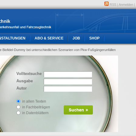
RSS
|
Anmelden
|
NSTALTUNGEN
ABO & SERVICE
JOB
SHOP
ue Biofidel-Dummy bei unterschiedlichen Szenarien von Pkw-Fußgängerunfällen
Volltextsuche
Ausgabe
Autor
in allen Texten
in Fachbeiträgen
in Datenblättern