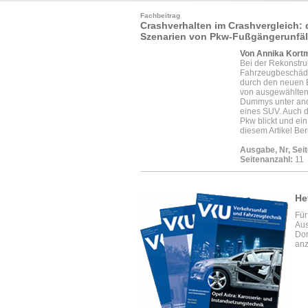
Fachbeitrag
Crashverhalten im Crashvergleich: 
Szenarien von Pkw-Fußgängerunfäl
Von Annika Kort
Bei der Rekonstru
Fahrzeugbeschädi
durch den neuen B
von ausgewählten
Dummys unter ande
eines SUV. Auch d
Pkw blickt und ein
diesem Artikel Ber
Ausgabe, Nr, Seit
Seitenanzahl:
11
He
Für
Aus
Dor
anz