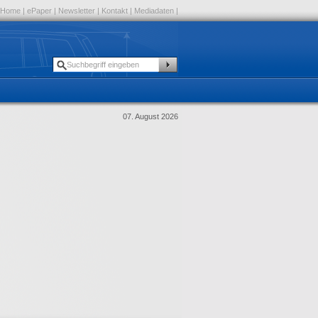
Home
|
ePaper
|
Newsletter
|
Kontakt
|
Mediadaten
|
07. August 2026