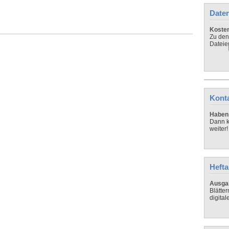
Daten
Koste
Zu den
Dateie
Kont
Haben 
Dann k
weiter!
Hefta
Ausga
Blätte
digital