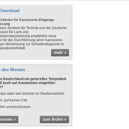
Download
riterien für Karosserie-Eingangs-
ssung
lianz Zentrum für Technik und die Deutsche
sion für Lack und
erieinstandsetzung empfehlen neue
en für die Durchführung einer Karosserie-
gs-Vermessung zur Schadendiagnose in
paraturwerkstatt.
mehr »
e des Monats
 in Deutschland ein generelles Tempolimit
0 km/h auf Autobahnen eingeführt
n?
 das wäre viel sicherer im Straßenverkehr.
n, auf keinen Fall.
 bin unentschlossen.
timmen »
zum Archiv »