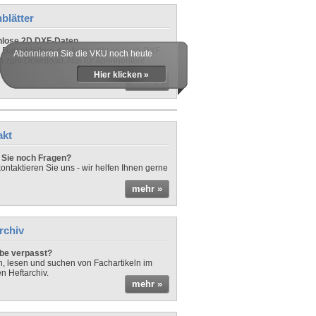
blätter
nlose 2D DXF-Daten
 Datenblättern der Autos gibt es auch DXF-
Abonnieren Sie die VKU noch heute
n zum Download. Nur für Abonnenten!
Hier klicken »
mehr »
akt
Sie noch Fragen?
ontaktieren Sie uns - wir helfen Ihnen gerne
mehr »
rchiv
be verpasst?
rn, lesen und suchen von Fachartikeln im
en Heftarchiv.
mehr »