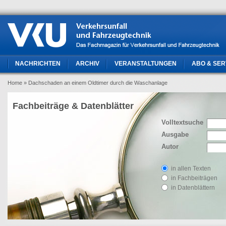
NACHRICHTEN
ARCHIV
VERANSTALTUNGEN
ABO & SER
Home
» Dachschaden an einem Oldtimer durch die Waschanlage
Fachbeiträge & Datenblätter
Volltextsuche
Ausgabe
Autor
in allen Texten
in Fachbeiträgen
in Datenblättern