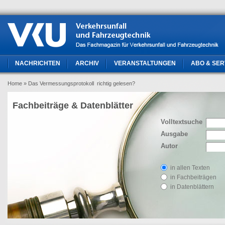
NACHRICHTEN
ARCHIV
VERANSTALTUNGEN
ABO & SER
Home
» Das Vermessungsprotokoll  richtig gelesen?
Fachbeiträge & Datenblätter
Volltextsuche
Ausgabe
Autor
in allen Texten
in Fachbeiträgen
in Datenblättern