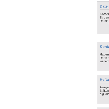
Daten
Koste
Zu den
Dateie
Kont
Haben 
Dann k
weiter!
Hefta
Ausga
Blätte
digital