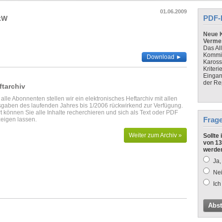
01.06.2009
PDF-
 kW
Neue K
Verme
Das Al
Kommis
Download ►
Kaross
Kriteri
Eingan
der Re
ftarchiv
 alle Abonnenten stellen wir ein elektronisches Heftarchiv mit allen
gaben des laufenden Jahres bis 1/2006 rückwirkend zur Verfügung.
t können Sie alle Inhalte recherchieren und sich als Text oder PDF
Frag
eigen lassen.
Weiter zum Archiv »
Sollte
von 13
werde
Ja,
Nei
Ich
Abs