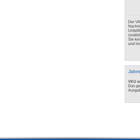
Der VK
Nachri
Unfall
zusätz
Sie ke
und imm
Jahre
VKU au
Das ge
Ausga