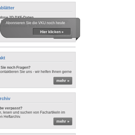
blätter
nlose 2D DXF-Daten
 Datenblättern der Autos gibt es auch DXF-
Abonnieren Sie die VKU noch heute
n zum Download. Nur für Abonnenten!
Hier klicken »
mehr »
akt
Sie noch Fragen?
ontaktieren Sie uns - wir helfen Ihnen gerne
mehr »
rchiv
be verpasst?
rn, lesen und suchen von Fachartikeln im
en Heftarchiv.
mehr »