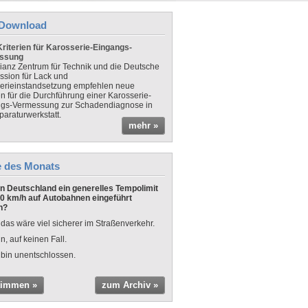
Download
riterien für Karosserie-Eingangs-
ssung
lianz Zentrum für Technik und die Deutsche
sion für Lack und
erieinstandsetzung empfehlen neue
en für die Durchführung einer Karosserie-
gs-Vermessung zur Schadendiagnose in
paraturwerkstatt.
mehr »
e des Monats
 in Deutschland ein generelles Tempolimit
0 km/h auf Autobahnen eingeführt
n?
 das wäre viel sicherer im Straßenverkehr.
n, auf keinen Fall.
 bin unentschlossen.
timmen »
zum Archiv »