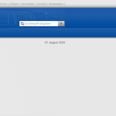
Home
|
ePaper
|
Newsletter
|
Kontakt
|
Mediadaten
|
07. August 2026