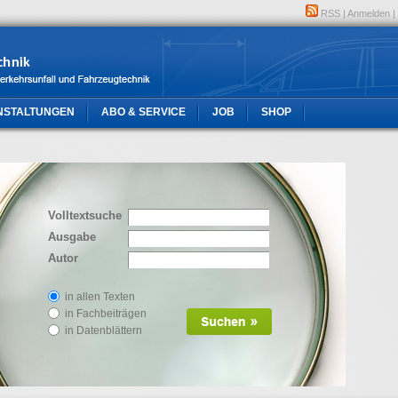
RSS
|
Anmelden
|
NSTALTUNGEN
ABO & SERVICE
JOB
SHOP
Volltextsuche
Ausgabe
Autor
in allen Texten
in Fachbeiträgen
in Datenblättern