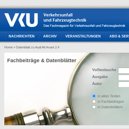
NACHRICHTEN
ARCHIV
VERANSTALTUNGEN
ABO & SER
Home
» Datenblatt zu Audi A6 Avant 2.4
Fachbeiträge & Datenblätter
Volltextsuche
Ausgabe
Autor
in allen Texten
in Fachbeiträgen
in Datenblättern